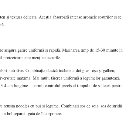
uten și textura delicată. Aceștia absorbără intense aromele sosurilor și se
ră.
ime asigură gătire uniformă și rapidă. Marinarea timp de 15-30 minute în
ă protectoare care menține sucurile.
alori nutritive. Combinația clasică include ardei gras roșu și galben,
diversitate maximă. Mai mult, tăierea uniformă a legumelor garantează
 3-4 cm lungime – permit controlul precis al timpului de salteuri pentru
tru reușita noodles cu pui si legume. Combinați sos de soia, sos de stridii,
-un bol separat, gata de încorporare.