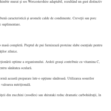
ghimbir murat și sos Worcestershire adaptabil, rezultând un gust distinctiv
benă caracteristică și aromele calde de condimente. Creveții sau porc
ne suplimentare.
o masă completă. Pieptul de pui furnizează proteine slabe esențiale pentru
ților zilnice.
ționării optime a organismului. Ardeii grasși contribuie cu vitamina C,
entru sănătatea oculară.
ormă această preparare într-o opțiune sănătoasă. Utilizarea sosurilor
 valoarea nutrițională.
ițeii din zucchini (zoodles) sau shirataki reduc dramatic carbohidrații, în