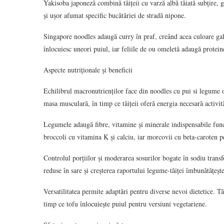
Yakisoba japoneză combină tăițeii cu varză albă tăiată subțire, 
și ușor afumat specific bucătăriei de stradă nipone.
Singapore noodles adaugă curry în praf, creând acea culoare gal
înlocuiesc uneori puiul, iar feliile de ou omeletă adaugă protei
Aspecte nutriționale și beneficii
Echilibrul macronutrienților face din noodles cu pui si legume 
masa musculară, în timp ce tăițeii oferă energia necesară activită
Legumele adaugă fibre, vitamine și minerale indispensabile func
broccoli cu vitamina K și calciu, iar morcovii cu beta-caroten p
Controlul porțiilor și moderarea sosurilor bogate în sodiu transf
reduse în sare și creșterea raportului legume-tăiței îmbunătățește
Versatilitatea permite adaptări pentru diverse nevoi dietetice. Tă
timp ce tofu înlocuiește puiul pentru versiuni vegetariene.