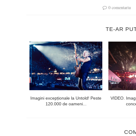
0 comentariu
TE-AR PU
l doilea la
Imagini excepționale la Untold! Peste
VIDEO. Imagi
120.000 de oameni...
conce
CO