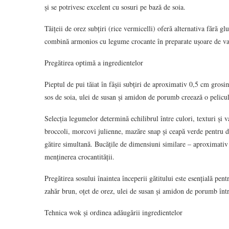
și se potrivesc excelent cu sosuri pe bază de soia.
Tăițeii de orez subțiri (rice vermicelli) oferă alternativa fără gl
combină armonios cu legume crocante în preparate ușoare de va
Pregătirea optimă a ingredientelor
Pieptul de pui tăiat în fâșii subțiri de aproximativ 0,5 cm gros
sos de soia, ulei de susan și amidon de porumb creează o pelicul
Selecția legumelor determină echilibrul între culori, texturi și v
broccoli, morcovi julienne, mazăre snap și ceapă verde pentru 
gătire simultană. Bucățile de dimensiuni similare – aproximativ
menținerea crocantității.
Pregătirea sosului înaintea începerii gătitului este esențială pen
zahăr brun, oțet de orez, ulei de susan și amidon de porumb într
Tehnica wok și ordinea adăugării ingredientelor