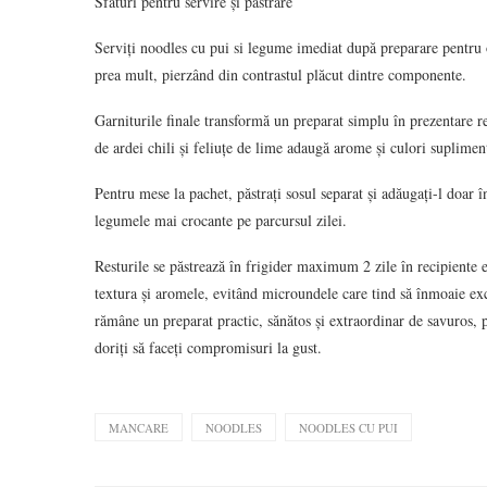
Sfaturi pentru servire și păstrare
Serviți noodles cu pui si legume imediat după preparare pentru o
prea mult, pierzând din contrastul plăcut dintre componente.
Garniturile finale transformă un preparat simplu în prezentare r
de ardei chili și feliuțe de lime adaugă arome și culori suplimen
Pentru mese la pachet, păstrați sosul separat și adăugați-l doar
legumele mai crocante pe parcursul zilei.
Resturile se păstrează în frigider maximum 2 zile în recipiente 
textura și aromele, evitând microundele care tind să înmoaie exc
rămâne un preparat practic, sănătos și extraordinar de savuros,
doriți să faceți compromisuri la gust.
MANCARE
NOODLES
NOODLES CU PUI