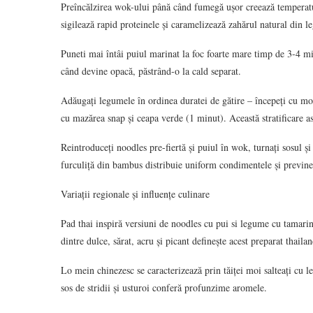
Preîncălzirea wok-ului până când fumegă ușor creează temperatu
sigilează rapid proteinele și caramelizează zahărul natural din
Puneti mai întâi puiul marinat la foc foarte mare timp de 3-4 m
când devine opacă, păstrând-o la cald separat.
Adăugați legumele în ordinea duratei de gătire – începeți cu mor
cu mazărea snap și ceapa verde (1 minut). Această stratificare as
Reintroduceți noodles pre-fiertă și puiul în wok, turnați sosul ș
furculiță din bambus distribuie uniform condimentele și previne 
Variații regionale și influențe culinare
Pad thai inspiră versiuni de noodles cu pui si legume cu tamarind
dintre dulce, sărat, acru și picant definește acest preparat thaila
Lo mein chinezesc se caracterizează prin tăiței moi salteați cu
sos de stridii și usturoi conferă profunzime aromele.