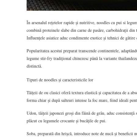
În arsenalul rețetelor rapide și nutritive, noodles cu pui si legum
combină proteinele slabe din carne de pasăre, carbohidrații din t
Influențele asiatice aduc condimente exotice și tehnici de gătire 
Popularitatea acestui preparat transcende continentele, adaptându
legume stir-fry tradițional chinezesc până la variante thailandeze
distinctă.
Tipuri de noodles și caracteristicile lor
Tăițeii de ou clasici oferă textura elastică și capacitatea de a a
forma chiar și după salteuri intense la foc mare, fiind ideali pen
Udon, tăițeii japonezi groși din făină de grâu, aduc consistență s
plăcut cu legumele crocante și bucățile de pui.
Soba, preparată din hrișcă, introduce note de nucă și beneficii 