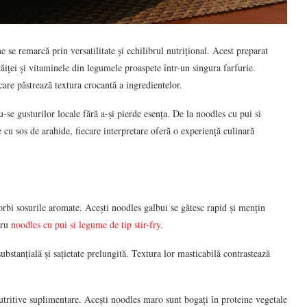
e se remarcă prin versatilitate și echilibrul nutrițional. Acest preparat
ăiței și vitaminele din legumele proaspete într-un singura farfurie.
care păstrează textura crocantă a ingredientelor.
-se gusturilor locale fără a-și pierde esența. De la noodles cu pui si
 cu sos de arahide, fiecare interpretare oferă o experiență culinară
bsorbi sosurile aromate. Acești noodles galbui se gătesc rapid și mențin
tru
noodles cu pui si legume de tip stir-fry.
ubstanțială și sațietate prelungită. Textura lor masticabilă contrastează
nutritive suplimentare. Acești noodles maro sunt bogați în proteine vegetale