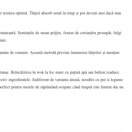
 textura optimă. Tăițeii absorb sosul în timp și pot deveni moi dacă stau
estaurantă. Semințele de susan prăjite, frunze de coriandru proaspăt, fulgi
tare.
 înainte de consum. Această metodă previne înmuierea tăițeilor și menține
etanșe. Reîncălzirea în wok la foc mare cu puțină apă sau bulion readuce
esiv ingredientele. Indiferent de varianta aleasă, noodles cu pui si legume
 perfect pentru mesele de săptămână ocupate când timpul este limitat dar nu