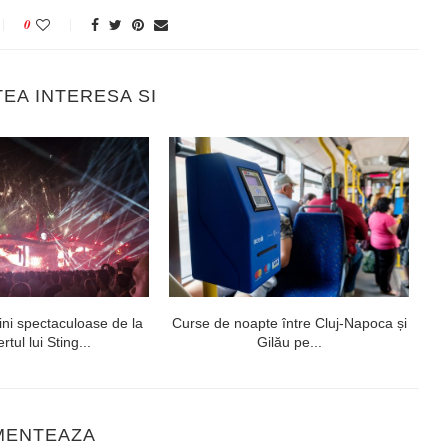
0
TEA INTERESA SI
ni spectaculoase de la
Curse de noapte între Cluj-Napoca și
V
rtul lui Sting...
Gilău pe...
MENTEAZA