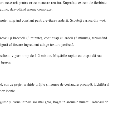
ra necesară pentru orice mancare reusita. Suprafața extrem de fierbinte
 legume, dezvoltând arome complexe.
inute, mișcând constant pentru evitarea arderii. Scoateți carnea din wok
covii și broccoli (3 minute), continuați cu ardeii (2 minute), terminând
igură că fiecare ingredient atinge textura perfectă.
i salteați viguro timp de 1-2 minute. Mișcările rapide cu o spatulă sau
lipirea.
, sos de pește, arahide prăjite și frunze de coriandru proaspăt. Echilibrul
ndez iconic.
 legume și carne într-un sos mai gros, bogat în aromele umami. Adaosul de