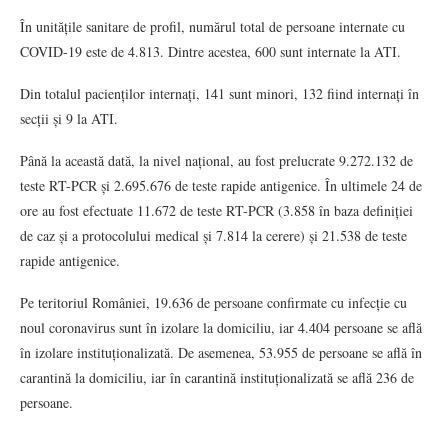
În unitățile sanitare de profil, numărul total de persoane internate cu
COVID-19 este de 4.813. Dintre acestea, 600 sunt internate la ATI.
Din totalul pacienților internați, 141 sunt minori, 132 fiind internați în
secții și 9 la ATI.
Până la această dată, la nivel național, au fost prelucrate 9.272.132 de
teste RT-PCR și 2.695.676 de teste rapide antigenice. În ultimele 24 de
ore au fost efectuate 11.672 de teste RT-PCR (3.858 în baza definiției
de caz și a protocolului medical și 7.814 la cerere) și 21.538 de teste
rapide antigenice.
Pe teritoriul României, 19.636 de persoane confirmate cu infecție cu
noul coronavirus sunt în izolare la domiciliu, iar 4.404 persoane se află
în izolare instituționalizată. De asemenea, 53.955 de persoane se află în
carantină la domiciliu, iar în carantină instituționalizată se află 236 de
persoane.