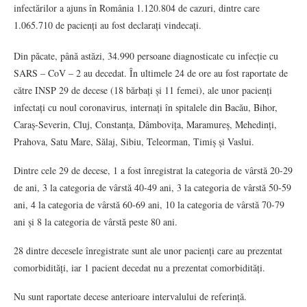
infectărilor a ajuns în România 1.120.804 de cazuri, dintre care
1.065.710 de pacienți au fost declarați vindecați.
Din păcate, până astăzi, 34.990 persoane diagnosticate cu infecție cu
SARS – CoV – 2 au decedat. În ultimele 24 de ore au fost raportate de
către INSP 29 de decese (18 bărbați și 11 femei), ale unor pacienți
infectați cu noul coronavirus, internați în spitalele din Bacău, Bihor,
Caraș-Severin, Cluj, Constanța, Dâmbovița, Maramureș, Mehedinți,
Prahova, Satu Mare, Sălaj, Sibiu, Teleorman, Timiș și Vaslui.
Dintre cele 29 de decese, 1 a fost înregistrat la categoria de vârstă 20-29
de ani, 3 la categoria de vârstă 40-49 ani, 3 la categoria de vârstă 50-59
ani, 4 la categoria de vârstă 60-69 ani, 10 la categoria de vârstă 70-79
ani și 8 la categoria de vârstă peste 80 ani.
28 dintre decesele înregistrate sunt ale unor pacienți care au prezentat
comorbidități, iar 1 pacient decedat nu a prezentat comorbidități.
Nu sunt raportate decese anterioare intervalului de referință.