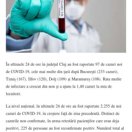
În ultimele 24 de ore în județul Cluj au fost raportate 97 de cazuri noi
de COVID-19, cele mai multe din țară după București (233 cazuri),
Timiș (167), Ilfov (120), Dolj (109) și Maramureș (108). Rata medie
de infectare a crescut din nou și a ajuns la 1,40 cazuri la mia de
locuitori.
La nivel național, în ultimele 24 de ore au fost raportate 2.255 de noi
cazuri de COVID-19, în creștere față de ziua precedentă. Distinct de
cazurile nou confirmate, în urma retestării pacienților care erau deja
pozitivi, 225 de persoane au fost reconfirmate pozitiv. Numărul total al