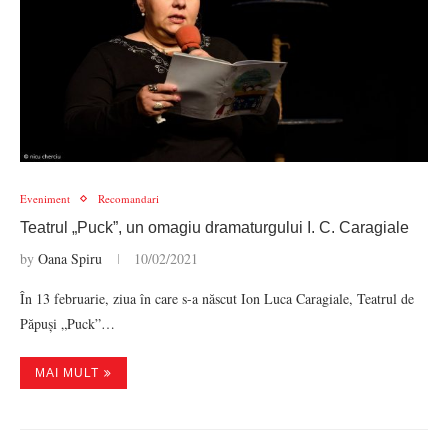
Eveniment
Recomandari
Teatrul „Puck”, un omagiu dramaturgului I. C. Caragiale
by
Oana Spiru
10/02/2021
În 13 februarie, ziua în care s-a născut Ion Luca Caragiale, Teatrul de
Păpuși „Puck”…
MAI MULT