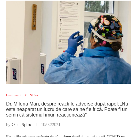
Eveniment
Slider
Dr. Milena Man, despre reacțiile adverse după rapel: „Nu
este neaparat un lucru de care sa ne fie frică. Poate fi un
semn că sistemul imun reacționează”
by
Oana Spiru
10/02/2021
Reacțiile adverse apărute după a doua doză de vaccin anti-COVID nu