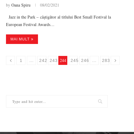
by
Oana Spiru
08/02/2021
Jazz in the Park – câștigător al titlului Best Small Festival la
European Festival Awards…
MAI MULT
…
244
…
1
242
243
245
246
283