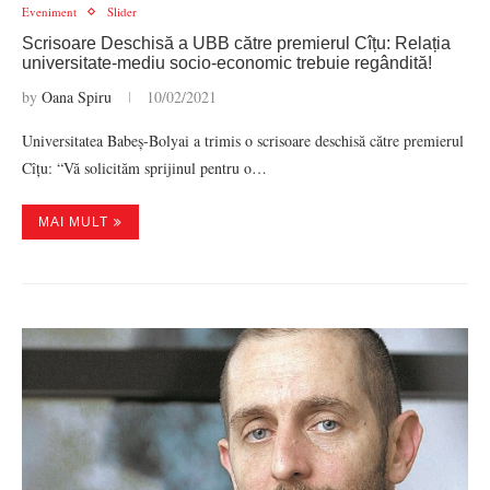
Eveniment
Slider
Scrisoare Deschisă a UBB către premierul Cîțu: Relația
universitate-mediu socio-economic trebuie regândită!
by
Oana Spiru
10/02/2021
Universitatea Babeș-Bolyai a trimis o scrisoare deschisă către premierul
Cîțu: “Vă solicităm sprijinul pentru o…
MAI MULT