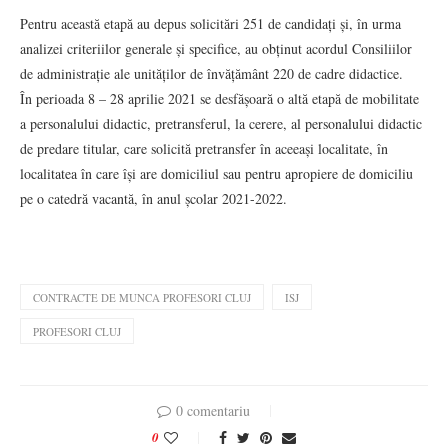
Pentru această etapă au depus solicitări 251 de candidați și, în urma
analizei criteriilor generale și specifice, au obținut acordul Consiliilor
de administrație ale unităților de învățământ 220 de cadre didactice.
În perioada 8 – 28 aprilie 2021 se desfășoară o altă etapă de mobilitate
a personalului didactic, pretransferul, la cerere, al personalului didactic
de predare titular, care solicită pretransfer în aceeași localitate, în
localitatea în care își are domiciliul sau pentru apropiere de domiciliu
pe o catedră vacantă, în anul școlar 2021-2022.
CONTRACTE DE MUNCA PROFESORI CLUJ
ISJ
PROFESORI CLUJ
0 comentariu
0