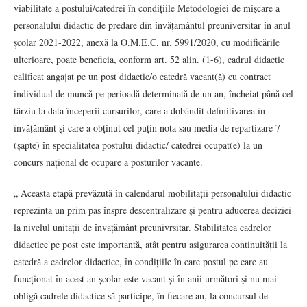
viabilitate a postului/catedrei în condițiile Metodologiei de mișcare a
personalului didactic de predare din învățământul preuniversitar în anul
școlar 2021-2022, anexă la O.M.E.C. nr. 5991/2020, cu modificările
ulterioare, poate beneficia, conform art. 52 alin. (1-6), cadrul didactic
calificat angajat pe un post didactic/o catedră vacant(ă) cu contract
individual de muncă pe perioadă determinată de un an, încheiat până cel
târziu la data începerii cursurilor, care a dobândit definitivarea în
învățământ și care a obținut cel puțin nota sau media de repartizare 7
(șapte) în specialitatea postului didactic/ catedrei ocupat(e) la un
concurs național de ocupare a posturilor vacante.
„ Această etapă prevăzută în calendarul mobilității personalului didactic
reprezintă un prim pas înspre descentralizare și pentru aducerea deciziei
la nivelul unității de învățământ preunivrsitar. Stabilitatea cadrelor
didactice pe post este importantă, atât pentru asigurarea continuității la
catedră a cadrelor didactice, în condițiile în care postul pe care au
funcționat în acest an școlar este vacant și în anii următori și nu mai
obligă cadrele didactice să participe, în fiecare an, la concursul de