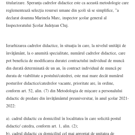
titularizare. Speranța cadrelor didactice este ca această metodologie care
reglementează selecția resursei umane din școli să se simplifice, ”a
declarat doamna Marinela Marc, inspector școlar general al
Inspectoratului Școlar Județean Cluj.
Ierarhizarea cadrelor didactice, în situația în care, la nivelul unităţii de
învăţământ, la o anumită specialitate, numărul cadrelor didactice, care
pot beneficia de modificarea duratei contractului individual de muncă
din durată determinată de un an, în contract individual de muncă pe
durata de viabilitate a postului/catedrei, este mai mare decât numărul
posturilor didactice/catedrelor vacante, prioritate are, în ordine,
conform art. 52, alin. (7) din Metodologia de mișcare a personalului
didactic de predare din învățământul preuniversitar, în anul școlar 2021-
2022:
a). cadrul didactic cu domiciliul în localitatea în care solicită postul
didactic/ catedra, conform art. 1, alin. (2);
b). cadrul didactic cu domiciliul cel mai apropiat de unitatea de