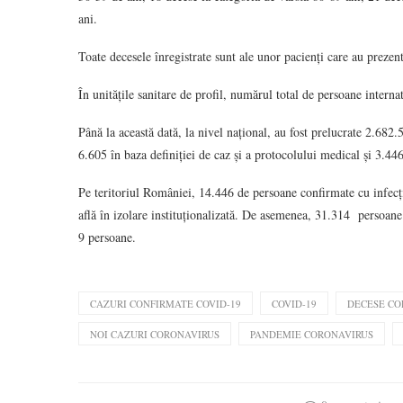
ani.
Toate decesele înregistrate sunt ale unor pacienți care au prezen
În unitățile sanitare de profil, numărul total de persoane inte
Până la această dată, la nivel național, au fost prelucrate 2.682.
6.605 în baza definiției de caz și a protocolului medical și 3.446
Pe teritoriul României, 14.446 de persoane confirmate cu infecți
află în izolare instituționalizată. De asemenea, 31.314 persoane se
9 persoane.
CAZURI CONFIRMATE COVID-19
COVID-19
DECESE CO
NOI CAZURI CORONAVIRUS
PANDEMIE CORONAVIRUS