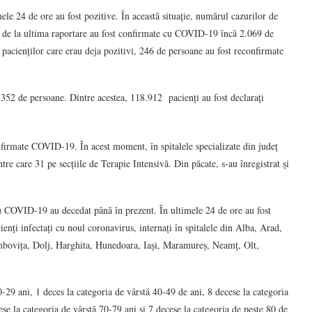
e 24 de ore au fost pozitive. În această situație, numărul cazurilor de
l, de la ultima raportare au fost confirmate cu COVID-19 încă 2.069 de
 pacienților care erau deja pozitivi, 246 de persoane au fost reconfirmate
.352 de persoane. Dintre acestea, 118.912 pacienți au fost declarați
nfirmate COVID-19. În acest moment, în spitalele specializate din județ
re care 31 pe secțiile de Terapie Intensivă. Din păcate, s-au înregistrat și
cu COVID-19 au decedat până în prezent. În ultimele 24 de ore au fost
ienți infectați cu noul coronavirus, internați în spitalele din Alba, Arad,
mbovița, Dolj, Harghita, Hunedoara, Iași, Maramureș, Neamț, Olt,
20-29 ani, 1 deces la categoria de vârstă 40-49 de ani, 8 decese la categoria
se la categoria de vârstă 70-79 ani și 7 decese la categoria de peste 80 de