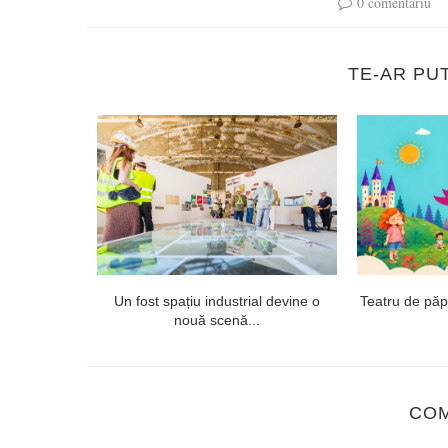
0 comentariu
TE-AR PU
 proiectul
Un fost spațiu industrial devine o
Teatru de păpuș
ept...
nouă scenă...
CO