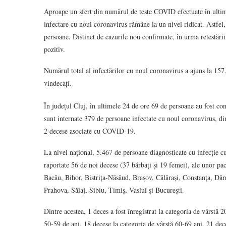
Aproape un sfert din numărul de teste COVID efectuate în ultimel
infectare cu noul coronavirus rămâne la un nivel ridicat. Astfe
persoane. Distinct de cazurile nou confirmate, în urma retestării
pozitiv.
Numărul total al infectărilor cu noul coronavirus a ajuns la 157
vindecați.
În județul Cluj, în ultimele 24 de ore 69 de persoane au fost co
sunt internate 379 de persoane infectate cu noul coronavirus, dint
2 decese asociate cu COVID-19.
La nivel național, 5.467 de persoane diagnosticate cu infecție 
raportate 56 de noi decese (37 bărbați și 19 femei), ale unor pac
Bacău, Bihor, Bistrița-Năsăud, Brașov, Călărași, Constanța, Dâ
Prahova, Sălaj, Sibiu, Timiș, Vaslui și București.
Dintre acestea, 1 deces a fost înregistrat la categoria de vârstă 
50-59 de ani, 18 decese la categoria de vârstă 60-69 ani, 21 dece