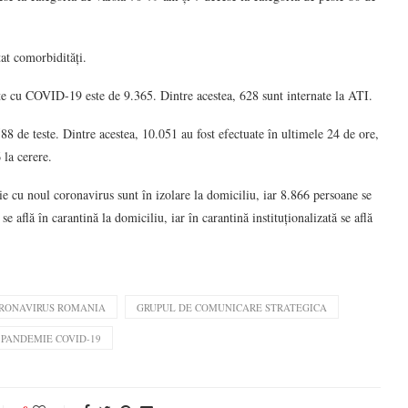
tat comorbidități.
rnate cu COVID-19 este de 9.365. Dintre acestea, 628 sunt internate la ATI.
588 de teste. Dintre acestea, 10.051 au fost efectuate în ultimele 24 de ore,
 la cerere.
e cu noul coronavirus sunt în izolare la domiciliu, iar 8.866 persoane se
 află în carantină la domiciliu, iar în carantină instituționalizată se află
RONAVIRUS ROMANIA
GRUPUL DE COMUNICARE STRATEGICA
PANDEMIE COVID-19