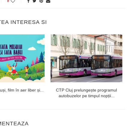
0
TEA INTERESA SI
i, film în aer liber și...
CTP Cluj prelungește programul
autobuzelor pe timpul nopții...
MENTEAZA