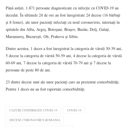
Până astăzi, 1.871 persoane diagnosticate cu infecție cu COVID-19 au
decedat. În ultimele 24 de ore au fost înregistrate 24 decese (16 bărbați
și 8 femei), ale unor pacienți infectați cu noul coronavirus, internați în
spitalele din Alba, Argeș, Botoșani, Brașov, Buzău, Dolj, Galați,
Maramureș, București, Olt, Prahova și Sibiu.
Dintre acestea, 1 deces a fost înregistrat la categoria de vârstă 30-39 ani,
5 decese la categoria de vârstă 50-59 ani, 4 decese la categoria de vârstă
60-69 ani, 7 decese la categoria de vârstă 70-79 ani și 7 decese la
persoane de peste 80 de ani.
23 dintre decese sunt ale unor pacienți care au prezentat comorbidități.
Pentru 1 deces nu au fost raportate comorbidități.
CAZURI CONFIRMATE COVID-19
COVID-19
DECESE CORONAVIRUS ROMANIA