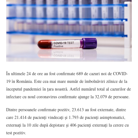
În ultimele 24 de ore au fost confirmate 689 de cazuri noi de COVID-
19 în România. Este cea mai mare număr de îmbolnăviri zilnice de la
începutul pandemiei în țara noastră. Astfel numărul total al cazurilor de
infectare cu noul coronavirus confirmate ajunge la 32.079 de persoane.
Dintre persoanele confirmate pozitiv, 23.613 au fost externate, dintre
care 21.414 de pacienți vindecați și 1.793 de pacienți asimptomatici,
externați la 10 zile după depistare și 406 pacienți externați la cerere cu
test pozitiv.