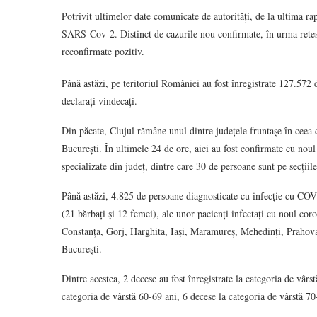
Potrivit ultimelor date comunicate de autorități, de la ultima ra
SARS-Cov-2. Distinct de cazurile nou confirmate, în urma retestă
reconfirmate pozitiv.
Până astăzi, pe teritoriul României au fost înregistrate 127.572 
declarați vindecați.
Din păcate, Clujul rămâne unul dintre județele fruntașe în ceea 
București. În ultimele 24 de ore, aici au fost confirmate cu noul
specializate din județ, dintre care 30 de persoane sunt pe secțiil
Până astăzi, 4.825 de persoane diagnosticate cu infecție cu COV
(21 bărbați și 12 femei), ale unor pacienți infectați cu noul cor
Constanța, Gorj, Harghita, Iași, Maramureș, Mehedinți, Prahova
București.
Dintre acestea, 2 decese au fost înregistrate la categoria de vârs
categoria de vârstă 60-69 ani, 6 decese la categoria de vârstă 70