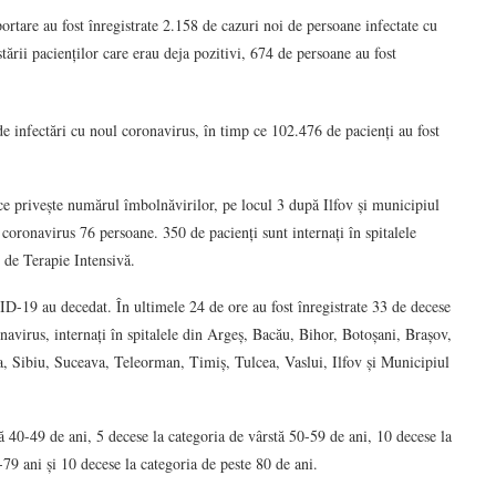
portare au fost înregistrate 2.158 de cazuri noi de persoane infectate cu
rii pacienților care erau deja pozitivi, 674 de persoane au fost
de infectări cu noul coronavirus, în timp ce 102.476 de pacienți au fost
ce privește numărul îmbolnăvirilor, pe locul 3 după Ilfov și municipiul
 coronavirus 76 persoane. 350 de pacienți sunt internați în spitalele
e de Terapie Intensivă.
ID-19 au decedat. În ultimele 24 de ore au fost înregistrate 33 de decese
onavirus, internați în spitalele din Argeș, Bacău, Bihor, Botoșani, Brașov,
, Sibiu, Suceava, Teleorman, Timiș, Tulcea, Vaslui, Ilfov și Municipiul
tă 40-49 de ani, 5 decese la categoria de vârstă 50-59 de ani, 10 decese la
-79 ani și 10 decese la categoria de peste 80 de ani.