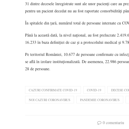
31 dintre decesele înregistrate sunt ale unor pacienți care au pr
pentru un pacient decedat nu au fost raportate comorbidități pân
În spitalele din țară, numărul total de persoane internate cu C
Până la această dată, la nivel național, au fost prelucrate 2.419.
16.233 în baza definiției de caz și a protocolului medical și 9.78
Pe teritoriul României, 10.677 de persoane confirmate cu infecț
se află în izolare instituționalizată. De asemenea, 22.986 persoane
28 de persoane.
CAZURI CONFIRMATE COVID-19
COVID-19
DECESE CO
NOI CAZURI CORONAVIRUS
PANDEMIE CORONAVIRUS
0 comentariu