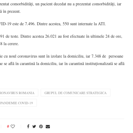
ezentat comorbidități, un pacient decedat nu a prezentat comorbidități, iar
ă în prezent.
OVID-19 este de 7.496. Dintre acestea, 550 sunt internate la ATI.
691 de teste. Dintre acestea 26.021 au fost efectuate în ultimele 24 de ore,
8 la cerere.
ie cu noul coronavirus sunt în izolare la domiciliu, iar 7.348 de persoane
 se află în carantină la domiciliu, iar în carantină instituționalizată se află
RONAVIRUS ROMANIA
GRUPUL DE COMUNICARE STRATEGICA
PANDEMIE COVID-19
0