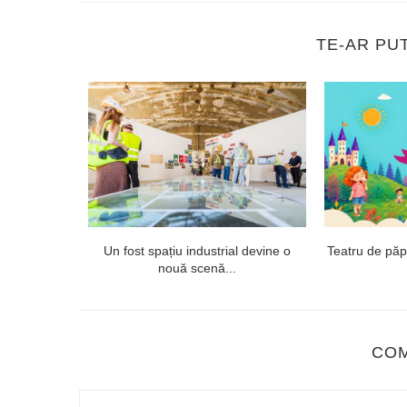
TE-AR PU
 proiectul
Un fost spațiu industrial devine o
Teatru de păpuș
ept...
nouă scenă...
CO