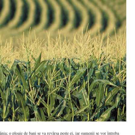
nia; o ploaie de bani se va revărsa peste ei, iar oamenii se vor întreba