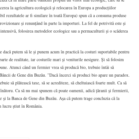
cerea la agricultura ecologică și relocarea în Europa a producțiilor
abil rezultatele ar fi similare în toată Europa) spun că a consuma produse
rovizionare și renunțând în parte la importuri. La fel de potrivită este și
n intensivă, folosirea metodelor ecologice sau a permaculturii și o scăderea
e dacă putem să le și punem acum în practică la costuri suportabile pentru
arte de realitate, iar costurile mari și veniturile nesigure. Și să folosim
spune. Atunci când un fermier vrea să producă bio, trebuie întâi să
 Băncii de Gene din Buzău. ”Dacă încerci să produci bio apare un paradox.
uie să plătească taxe, să se acrediteze, să cheltuiască foarte mult. Ca să
înătoru. Ca să nu mai spunem că poate oamenii, adică țăranii și fermierii,
iar și la Banca de Gene din Buzău. Așa că putem trage concluzia că la
n lucru știut în România.