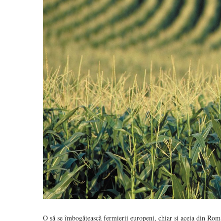
O să se îmbogățească fermierii europeni, chiar și aceia din Româ