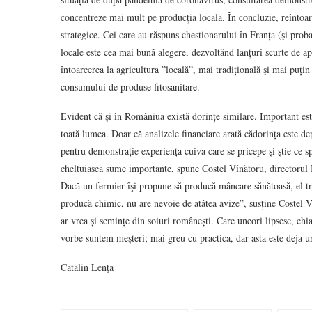
concentreze mai mult pe producția locală. În concluzie, reîntoar
strategice. Cei care au răspuns chestionarului în Franța (și prob
locale este cea mai bună alegere, dezvoltând lanțuri scurte de ap
întoarcerea la agricultura ”locală”, mai tradițională și mai puți
consumului de produse fitosanitare.
Evident că și în Româniua există dorințe similare. Important est
toată lumea. Doar că analizele financiare arată cădorința este dep
pentru demonstrație experiența cuiva care se pricepe și știe ce 
cheltuiască sume importante, spune Costel Vînătoru, directorul
Dacă un fermier îşi propune să producă mâncare sănătoasă, el treb
producă chimic, nu are nevoie de atâtea avize”, susține Costel V
ar vrea și semințe din soiuri românești. Care uneori lipsesc, ch
vorbe suntem meșteri; mai greu cu practica, dar asta este deja u
Cătălin Lenţa