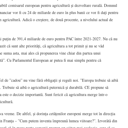
subtil comisarul european pentru agricultură și dezvoltare rurală. Domnul
anciar vor fi cu 24 de miliarde de euro în plus banii ce vor fi dați pentru
 în agricultură. Adică o creștere, de două procente, a nivelului actual de
i puțin de 391,4 miliarde de euro pentru PAC între 2021-2027. Nu că nu
t că sunt alte priorități, că agricultura a tot primit și nu se văd
ne suma asta, mai ales că propunerea vine chiar din partea unui
ită”. Cu Parlamentul European ar putea fi mai simplu pentru că
el de ”cadou” nu vine fără obligații și reguli noi. ”Europa trebuie să aibă
se. Trebuie să aibă o agricultură puternică și durabilă. CE propune să
 este o decizie importantă. Sunt fericit că agricultura merge într-o
icultură.
va vreme. De altfel, și dorința cetățenilor europeni merge tot în direcția
e în Franța – ”Cum putem inventa împreună lumea viitoare?”. Izvorâtă din
ază că în mare parte oamenii propun un viitor mai ecologic, care să se