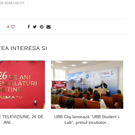
SE ROMANESTI
0
TEA INTERESA SI
E TELEVIZIUNE, 26 DE
UBB Cluj lansează ”UBB Student i-
ANI...
Lab”, primul incubator...