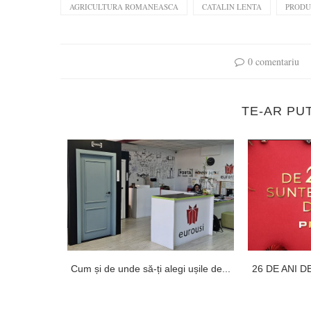
AGRICULTURA ROMANEASCA
CATALIN LENTA
PRODU
0 comentariu
TE-AR PU
emnat! Orban
Cum și de unde să-ți alegi ușile de...
26 DE ANI D