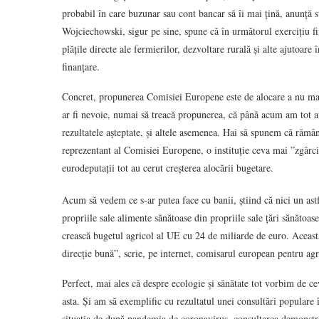
probabil în care buzunar sau cont bancar să îi mai țină, anunță 
Wojciechowski, sigur pe sine, spune că în următorul exercițiu fin
plățile directe ale fermierilor, dezvoltare rurală și alte ajutoare
finanțare.
Concret, propunerea Comisiei Europene este de alocare a nu ma
ar fi nevoie, numai să treacă propunerea, că până acum am tot auzi
rezultatele așteptate, și altele asemenea. Hai să spunem că rămâ
reprezentant al Comisiei Europene, o instituție ceva mai ”zgârc
eurodeputații tot au cerut creșterea alocării bugetare.
Acum să vedem ce s-ar putea face cu banii, știind că nici un astf
propriile sale alimente sănătoase din propriile sale țări sănătoa
crească bugetul agricol al UE cu 24 de miliarde de euro. Aceasta
direcție bună”, scrie, pe internet, comisarul european pentru agr
Perfect, mai ales că despre ecologie și sănătate tot vorbim de ce
asta. Și am să exemplific cu rezultatul unei consultări popular
situația de după pandemia de coronavirus, consultarea demonstre