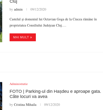
Cluj
by
admin
09/12/2020
Castelul și domeniul lui Octavian Goga de la Ciucea rămâne în
proprietatea Consiliului Județean Cluj.…
MAI MULT
Administratie
FOTO | Parking-ul din Hașdeu e aproape gata.
Câte locuri va avea
by
Cristina Mihaila
09/12/2020