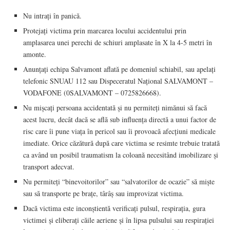
Nu intrați în panică.
Protejați victima prin marcarea locului accidentului prin
amplasarea unei perechi de schiuri amplasate în X la 4-5 metri în
amonte.
Anunțați echipa Salvamont aflată pe domeniul schiabil, sau apelați
telefonic SNUAU 112 sau Dispeceratul Național SALVAMONT –
VODAFONE (0SALVAMONT – 0725826668).
Nu mișcați persoana accidentată și nu permiteți nimănui să facă
acest lucru, decât dacă se află sub influența directă a unui factor de
risc care îi pune viața în pericol sau îi provoacă afecțiuni medicale
imediate. Orice căzătură după care victima se resimte trebuie tratată
ca având un posibil traumatism la coloană necesitând imobilizare și
transport adecvat.
Nu permiteți “binevoitorilor” sau “salvatorilor de ocazie” să miște
sau să transporte pe brațe, târâș sau improvizat victima.
Dacă victima este inconștientă verificați pulsul, respirația, gura
victimei și eliberați căile aeriene și în lipsa pulsului sau respirației