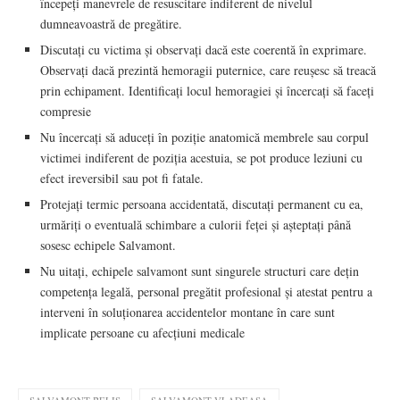
începeți manevrele de resuscitare indiferent de nivelul
dumneavoastră de pregătire.
Discutați cu victima și observați dacă este coerentă în exprimare.
Observați dacă prezintă hemoragii puternice, care reușesc să treacă
prin echipament. Identificați locul hemoragiei și încercați să faceți
compresie
Nu încercați să aduceți în poziție anatomică membrele sau corpul
victimei indiferent de poziția acestuia, se pot produce leziuni cu
efect ireversibil sau pot fi fatale.
Protejați termic persoana accidentată, discutați permanent cu ea,
urmăriți o eventuală schimbare a culorii feței și așteptați până
sosesc echipele Salvamont.
Nu uitați, echipele salvamont sunt singurele structuri care dețin
competența legală, personal pregătit profesional și atestat pentru a
interveni în soluționarea accidentelor montane în care sunt
implicate persoane cu afecțiuni medicale