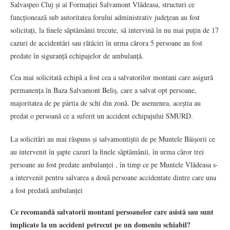
Salvaspeo Cluj și ai Formației Salvamont Vlădeasa, structuri ce
funcționează sub autoritatea forului administrativ județean au fost
solicitați, la finele săptămânii trecute, să intervină în nu mai puțin de 17
cazuri de accidentări sau rătăciri în urma cărora 5 persoane au fost
predate în siguranță echipajelor de ambulanță.
Cea mai solicitată echipă a fost cea a salvatorilor montani care asigură
permanența în Baza Salvamont Beliș, care a salvat opt persoane,
majoritatea de pe pârtia de schi din zonă. De asemenea, aceștia au
predat o persoană ce a suferit un accident echipajului SMURD.
La solicitări au mai răspuns și salvamontiștii de pe Muntele Băișorii ce
au intervenit în șapte cazuri la finele săptămânii, în urma căror trei
persoane au fost predate ambulanței , în timp ce pe Muntele Vlădeasa s-
a intervenit pentru salvarea a două persoane accidentate dintre care una
a fost predată ambulanței
Ce recomandă salvatorii montani persoanelor care asistă sau sunt
implicate la un accident petrecut pe un domeniu schiabil?