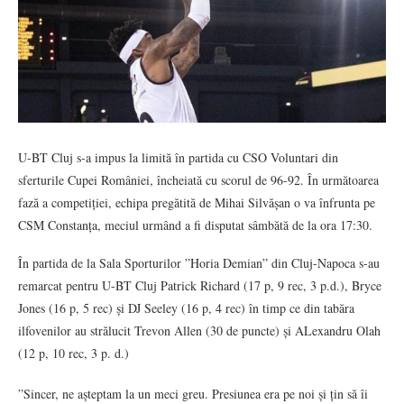
U-BT Cluj s-a impus la limită în partida cu CSO Voluntari din
sferturile Cupei României, încheiată cu scorul de 96-92. În următoarea
fază a competiției, echipa pregătită de Mihai Silvășan o va înfrunta pe
CSM Constanța, meciul urmând a fi disputat sâmbătă de la ora 17:30.
În partida de la Sala Sporturilor ”Horia Demian” din Cluj-Napoca s-au
remarcat pentru U-BT Cluj Patrick Richard (17 p, 9 rec, 3 p.d.), Bryce
Jones (16 p, 5 rec) și DJ Seeley (16 p, 4 rec) în timp ce din tabăra
ilfovenilor au strălucit Trevon Allen (30 de puncte) și ALexandru Olah
(12 p, 10 rec, 3 p. d.)
”Sincer, ne așteptam la un meci greu. Presiunea era pe noi și țin să îi