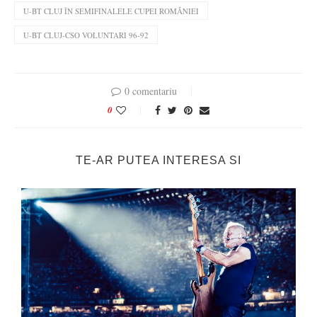
U-BT CLUJ ÎN SEMIFINALELE CUPEI ROMÂNIEI
U-BT CLUJ-CSO VOLUNTARI 96-92
0 comentariu
0
TE-AR PUTEA INTERESA SI