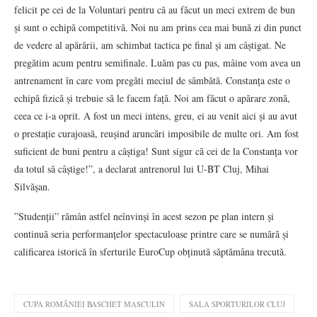
felicit pe cei de la Voluntari pentru că au făcut un meci extrem de bun
și sunt o echipă competitivă. Noi nu am prins cea mai bună zi din punct
de vedere al apărării, am schimbat tactica pe final și am câștigat. Ne
pregătim acum pentru semifinale. Luăm pas cu pas, mâine vom avea un
antrenament în care vom pregăti meciul de sâmbătă. Constanța este o
echipă fizică și trebuie să le facem față. Noi am făcut o apărare zonă,
ceea ce i-a oprit. A fost un meci intens, greu, ei au venit aici și au avut
o prestație curajoasă, reușind aruncări imposibile de multe ori. Am fost
suficient de buni pentru a câștiga! Sunt sigur că cei de la Constanța vor
da totul să câștige!”, a declarat antrenorul lui U-BT Cluj, Mihai
Silvășan.
”Studenții” rămân astfel neînvinși în acest sezon pe plan intern și
continuă seria performanțelor spectaculoase printre care se numără și
calificarea istorică în sferturile EuroCup obținută săptămâna trecută.
CUPA ROMÂNIEI BASCHET MASCULIN
SALA SPORTURILOR CLUJ