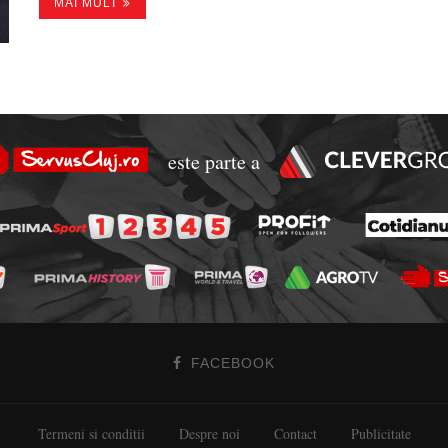
MAI MULT
este parte a
FACEBOOK
Termeni si conditii
Despre noi
Contact
Publicitate