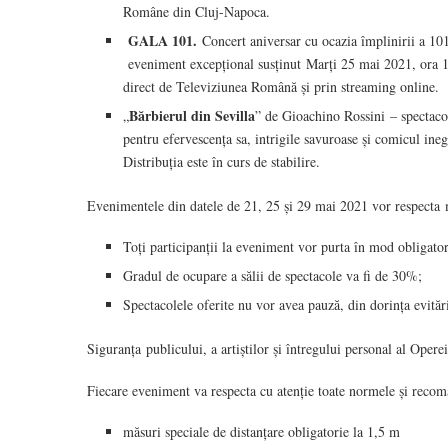
Române din Cluj-Napoca.
GALA 101.
Concert aniversar cu ocazia împlinirii a 1
eveniment excepțional susținut Marți 25 mai 2021, ora 19:
direct de Televiziunea Română și prin streaming online.
Bărbierul din Sevilla
„
” de Gioachino Rossini – spectaco
pentru efervescența sa, intrigile savuroase și comicul inega
Distribuția este în curs de stabilire.
Evenimentele din datele de 21, 25 și 29 mai 2021 vor respecta mă
Toți participanții la eveniment vor purta în mod obligator
Gradul de ocupare a sălii de spectacole va fi de 30%;
Spectacolele oferite nu vor avea pauză, din dorința evitări
Siguranța publicului, a artiștilor și întregului personal al Ope
Fiecare eveniment va respecta cu atenție toate normele și recom
măsuri speciale de distanțare obligatorie la 1,5 m