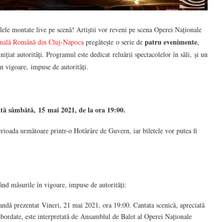
ele montate live pe scenă! Artiștii vor reveni pe scena Operei Naționale
patru evenimente
nală Română din Cluj-Napoca
pregătește o serie de
,
țiat autorităţi. Programul este dedicat reluării spectacolelor în săli, și un
n vigoare, impuse de autorități.
ă sâmbătă, 15 mai 2021, de la ora 19:00.
erioada următoare printr-o Hotărâre de Guvern, iar biletele vor putea fi
ând măsurile în vigoare, impuse de autorități:
bandă prezentat Vineri, 21 mai 2021, ora 19:00. Cantata scenică, apreciată
 abordate, este interpretată de Ansamblul de Balet al Operei Naționale