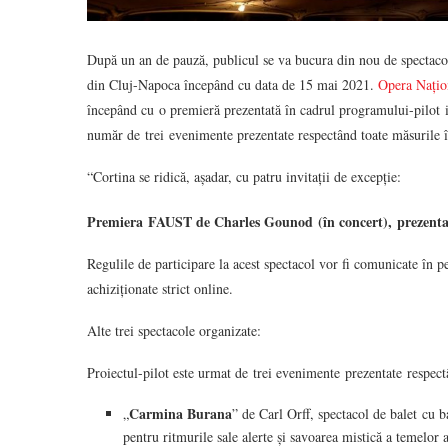
După un an de pauză, publicul se va bucura din nou de spectacol
din Cluj-Napoca începând cu data de 15 mai 2021.
Opera Națio
începând cu o premieră prezentată în cadrul programului-pilot ini
număr de trei evenimente prezentate respectând toate măsurile î
“Cortina se ridică, așadar, cu patru invitații de excepție:
Premiera FAUST de Charles Gounod (în concert), prezentat
Regulile de participare la acest spectacol vor fi comunicate în p
achiziționate strict online.
Alte trei spectacole organizate:
Proiectul-pilot este urmat de trei evenimente prezentate respect
Carmina Burana
„
” de Carl Orff, spectacol de balet cu 
pentru ritmurile sale alerte și savoarea mistică a temelor