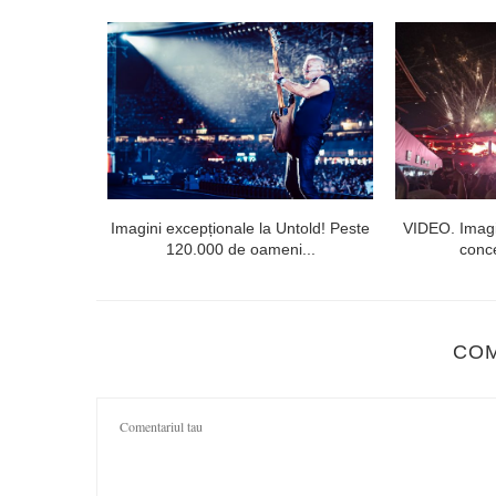
l doilea la
Imagini excepționale la Untold! Peste
VIDEO. Imagi
120.000 de oameni...
conce
CO