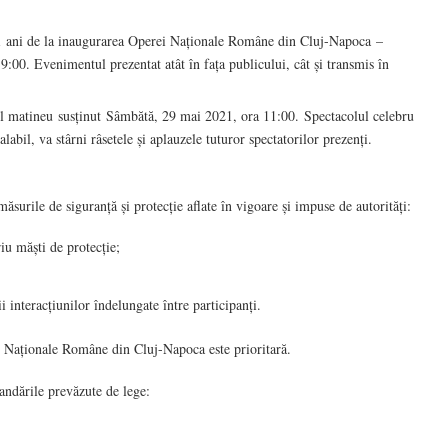
01 ani de la inaugurarea Operei Naționale Române din Cluj-Napoca –
00. Evenimentul prezentat atât în fața publicului, cât și transmis în
l matineu susținut Sâmbătă, 29 mai 2021, ora 11:00. Spectacolul celebru
labil, va stârni râsetele și aplauzele tuturor spectatorilor prezenți.
surile de siguranță și protecție aflate în vigoare și impuse de autorități:
iu măști de protecție;
i interacțiunilor îndelungate între participanți.
rei Naționale Române din Cluj-Napoca este prioritară.
andările prevăzute de lege: