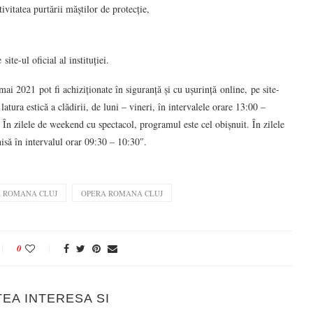
ivitatea purtării măștilor de protecție,
te-ul oficial al instituției.
ai 2021 pot fi achiziționate în siguranță și cu ușurință online, pe site-
atura estică a clădirii, de luni – vineri, în intervalele orare 13:00 –
 În zilele de weekend cu spectacol, programul este cel obișnuit. În zilele
isă în intervalul orar 09:30 – 10:30″.
 ROMANA CLUJ
OPERA ROMANA CLUJ
0
TEA INTERESA SI