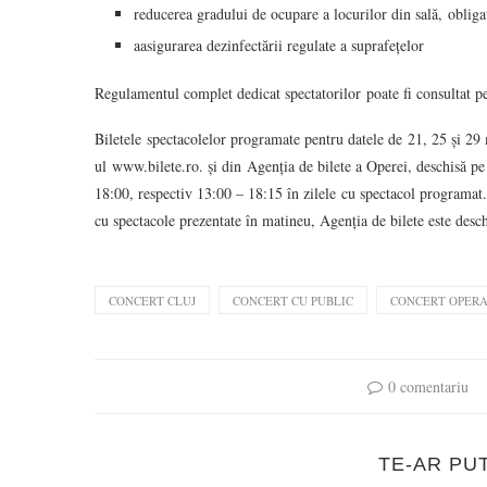
reducerea gradului de ocupare a locurilor din sală, obligat
aasigurarea dezinfectării regulate a suprafețelor
Regulamentul complet dedicat spectatorilor poate fi consultat pe si
Biletele spectacolelor programate pentru datele de 21, 25 și 29 m
ul www.bilete.ro. și din Agenția de bilete a Operei, deschisă pe l
18:00, respectiv 13:00 – 18:15 în zilele cu spectacol programat.
cu spectacole prezentate în matineu, Agenția de bilete este desch
CONCERT CLUJ
CONCERT CU PUBLIC
CONCERT OPERA
0 comentariu
TE-AR PU