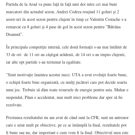
Partida de la Arad va pune față în față unii doi intre cei mai buni
marcatori din actualul sezon, Andrei Codrea reușind 11 goluri și 2
assist-uri în acest sezon pentru clujeni în timp ce Valentin Costache s-a
remarcat cu 8 goluri și 4 pase de gol în acest sezon pentru ”Bătrâna
Doamnă”.
În principala competiție internă, cele două formații s-au mai întâlnit de
33 de ori de 11 ori au câștigat arădenii, de 14 ori s-au impus clujenii,
iar alte opt partide s-au terminat la egalitate.
”Simt motivaţie înaintea acestui meci. UTA a avut evoluţii foarte bune,
o echipă foarte bine organizată, cu mulţi jucători care pot decide soarta
unui joc. Trebuie să dăm toate resursele de energie pentru asta. Muhar e
suspendat, Păun e accidentat, mai mult mici probleme dar sper să fie
rezolvate.
Presiunea rezultatului nu am avut de când sunt la CFR, sunt un antrenor
care e setat mult pe obiective, pe ce se întâmplă la final, rezultatele pot
fi bune sau nu, dar important e cum vom fi la final. Obiectivul meu este