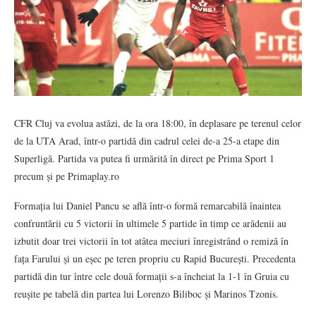
CFR Cluj va evolua astăzi, de la ora 18:00, în deplasare pe terenul celor
de la UTA Arad, într-o partidă din cadrul celei de-a 25-a etape din
Superligă. Partida va putea fi urmărită în direct pe Prima Sport 1
precum și pe Primaplay.ro
Formația lui Daniel Pancu se află într-o formă remarcabilă înaintea
confruntării cu 5 victorii în ultimele 5 partide în timp ce arădenii au
izbutit doar trei victorii în tot atâtea meciuri înregistrând o remiză în
fața Farului și un eșec pe teren propriu cu Rapid București. Precedenta
partidă din tur între cele două formații s-a încheiat la 1-1 în Gruia cu
reușite pe tabelă din partea lui Lorenzo Biliboc și Marinos Tzonis.