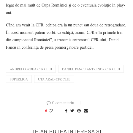
legat de mai mult de Cupa României şi de o eventuală evoluţie în play-
out.
Când am venit la CFR, echipa era la un punct sau două de retrogradare.
În acest moment putem vorbi: ca echipă, acum, CFR e în primele trei
din campionatul României”, a transmis antrenorul CFR-ului, Daniel
Pancu în conferința de presă premergătoare partidei.
ANDREI CORDEA CFR CLUJ
DANIEL PANCU ANTRENOR CFR CLUJ
SUPERLIGA
UTA ARAD-CFR CLUJ
0 comentariu
0
TE-AR PUTEA INTERESA SI