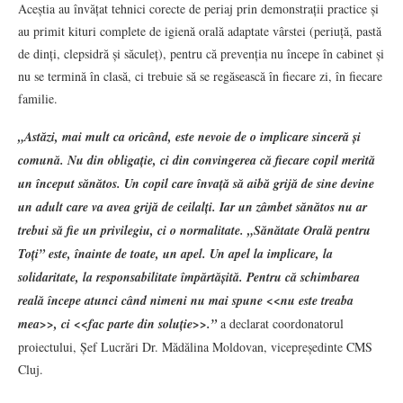
Aceștia au învățat tehnici corecte de periaj prin demonstrații practice și
au primit kituri complete de igienă orală adaptate vârstei (periuță, pastă
de dinți, clepsidră și săculeț), pentru că prevenția nu începe în cabinet și
nu se termină în clasă, ci trebuie să se regăsească în fiecare zi, în fiecare
familie.
„Astăzi, mai mult ca oricând, este nevoie de o implicare sinceră și
comună. Nu din obligație, ci din convingerea că fiecare copil merită
un început sănătos. Un copil care învață să aibă grijă de sine devine
un adult care va avea grijă de ceilalți. Iar un zâmbet sănătos nu ar
trebui să fie un privilegiu, ci o normalitate. „Sănătate Orală pentru
Toți” este, înainte de toate, un apel. Un apel la implicare, la
solidaritate, la responsabilitate împărtășită. Pentru că schimbarea
reală începe atunci când nimeni nu mai spune
<<
nu este treaba
mea
>>
, ci
<<
fac parte din soluție
>>
.”
a declarat coordonatorul
proiectului, Șef Lucrări Dr. Mădălina Moldovan, vicepreședinte CMS
Cluj.