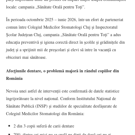
locale: campania „Sănătate Orală pentru Toți”.
În perioada octombrie 2025 – iunie 2026, într-un efort de parteneriat
comun între Colegiul Medicilor Stomatologi Cluj și Inspectoratul
Școlar Județean Cluj, campania „Sănătate Orală pentru Toți” a adus
educația preventivă și igiena corectă direct în școlile și grădinițele din
județ și a sprijinit mii de preșcolari și elevi să intre în vacanță cu
obiceiuri mai sănătoase.
Afecțiunile dentare, o problemă majoră în rândul copiilor din
România
Nevoia unei astfel de intervenții este confirmată de datele statistice
îngrijorătoare la nivel național. Conform Institutului Național de
Sănătate Publică (INSP) și studiilor de specialitate desfășurate de
Colegiul Medicilor Stomatologi din România:
2 din 3 copii suferă de carii dentare
70% dintre cei mici nu se spală pe dinți de două ori pe zi