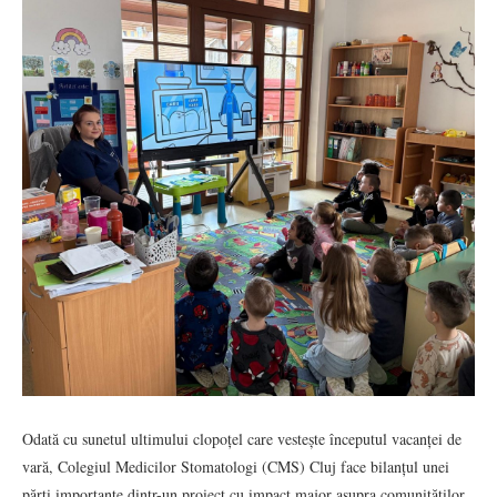
Odată cu sunetul ultimului clopoțel care vestește începutul vacanței de
vară, Colegiul Medicilor Stomatologi (CMS) Cluj face bilanțul unei
părți importante dintr-un proiect cu impact major asupra comunităților