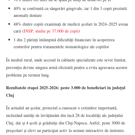
40% se confruntă cu sângerări gingivale, iar 1 din 3 copii prezintă
anomalii dentare
48% dintre copiii examinați de medicii școlari în 2024–2025 aveau
carii (
INSP, studiu pe 37.000 de copii
)
1 din 2 părinți întâmpină dificultăți financiare în acoperirea
costurilor pentru tratamentele stomatologice ale copiilor
În mediul rural, unde accesul la cabinete specializate este sever limitat,
prevenția devine singura armă eficientă pentru a evita agravarea acestor
probleme pe termen lung.
Rezultatele etapei 2025-2026: peste 3.000 de beneficiari în județul
Cluj
În actualul an școlar, proiectul a cunoscut o extindere importantă,
incluzând unități de învățământ din încă 28 de localități ale județului
Cluj, dar și 4 școli și grădinițe din Cluj-Napoca. Astfel, peste 3000 de
preșcolari și elevi au participat activ la sesiuni interactive de instruire.