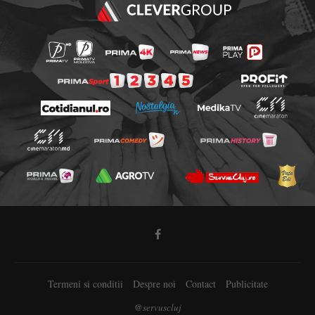
Termeni si conditii
Despre noi
Contact
Publicitate
@servuscluj