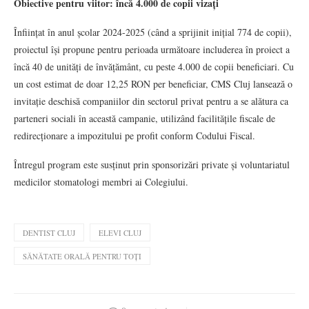
Obiective pentru viitor: încă 4.000 de copii vizați
Înființat în anul școlar 2024-2025 (când a sprijinit inițial 774 de copii),
proiectul își propune pentru perioada următoare includerea în proiect a
încă 40 de unități de învățământ, cu peste 4.000 de copii beneficiari. Cu
un cost estimat de doar 12,25 RON per beneficiar, CMS Cluj lansează o
invitație deschisă companiilor din sectorul privat pentru a se alătura ca
parteneri sociali în această campanie, utilizând facilitățile fiscale de
redirecționare a impozitului pe profit conform Codului Fiscal.
Întregul program este susținut prin sponsorizări private și voluntariatul
medicilor stomatologi membri ai Colegiului.
DENTIST CLUJ
ELEVI CLUJ
SĂNĂTATE ORALĂ PENTRU TOȚI