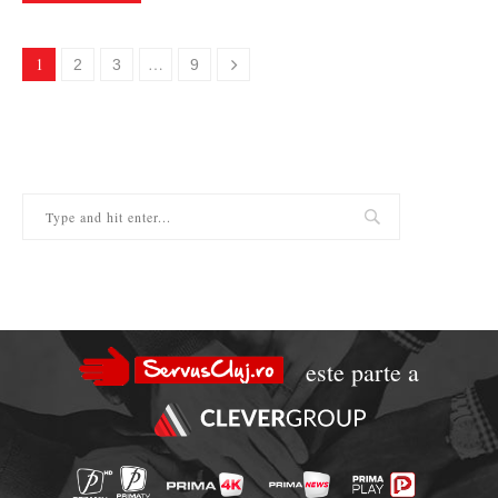
1
…
2
3
9
este parte a