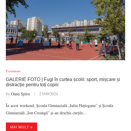
Eveniment
GALERIE FOTO | Fugi în curtea școlii: sport, mișcare și
distracție pentru toți copiii
by
Oana Spiru
23/09/2024
În acest weekend, Școala Gimnazială „Iuliu Hațieganu” și Școala
Gimnazială „Ion Creangă” și-au deschis curțile…
MAI MULT