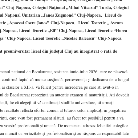
i” Cluj-Napoca, Colegiul Național „Mihai Viteazul” Turda, Colegiul
ul Național Unitarian „Janos Zsigmond” Cluj-Napoca, Liceul de
etic „Apaczai Csere Janos” Cluj-Napoca, Liceul Teoretic „ Avram
j-Napoca, Liceul Teoretic „Elf” Cluj-Napoca, Liceul Teoretic “Horea
ga” Cluj-Napoca, Liceul Teoretic „Nicolae Bălcescu” Cluj-Napoca.
 preuniversitar liceal din județul Cluj au înregistrat o rată de
amenul național de Bacalaureat, sesiunea iunie-iulie 2026, care ne plasează
și confirmă faptul că munca susținută, perseverența și dedicarea de-a lungul
 ai claselor a XII-a, vă felicit pentru încrederea pe care ați avut-o în
ul de Bacalaureat reprezintă un autentic examen al maturității. Ați dovedit
eții, fie că alegeți să vă continuați studiile universitare, să urmați
e rezultate reflectă efortul comun al tuturor celor implicați în pregătirea
nți, care v-au fost permanent alături, au făcut tot posibilul pentru a vă
rea voastră profesională și umană. De asemenea, adresez felicitări colegilor
 au muncit cu seriozitate și profesionalism și au răspuns cu responsabilitate