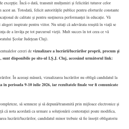
de excepție. Încă o dată, transmit mulțumiri și felicitări tuturor celor
acest an. Totodată, felicit autoritățile publice pentru eforturile constante
cațional de calitate și pentru susținerea performanței în educație. Vă
 alegeri inspirate pentru viitor. Nu uitați că adevărata reușită în viață se
ința de a învăța pe tot parcursul vieții. Mult succes în tot ceea ce vă
ratului Școlar Județean Cluj).
vizualizare a lucrării/lucrărilor proprii, precum și
ventualelor cereri de
, sunt disponibile pe site-ul I.Ș.J. Cluj, accesând următorul link:
rărilor. În aceeași măsură, vizualizarea lucrărilor nu obligă candidatul la
a în perioada 9-10 iulie 2026, iar rezultatele finale vor fi comunicate
ă completeze, să semneze și să depună/transmită prin mijloace electronice și
nță că nota acordată ca urmare a soluționării contestației poate modifica,
area lucrării/lucrărilor, candidatul minor trebuie să fie însoțit obligatoriu