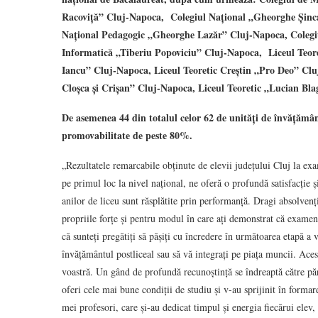
Racoviță” Cluj-Napoca, Colegiul Național „Gheorghe Șinca
Național Pedagogic „Gheorghe Lazăr” Cluj-Napoca, Colegi
Informatică „Tiberiu Popoviciu” Cluj-Napoca, Liceul Teor
Iancu” Cluj-Napoca, Liceul Teoretic Creștin „Pro Deo” Clu
Cloșca și Crișan” Cluj-Napoca, Liceul Teoretic „Lucian Bla
De asemenea 44 din totalul celor 62 de unități de învățământ
promovabilitate de peste 80%.
„Rezultatele remarcabile obținute de elevii județului Cluj la ex
pe primul loc la nivel național, ne oferă o profundă satisfacție 
anilor de liceu sunt răsplătite prin performanță. Dragi absolvenți
propriile forțe și pentru modul în care ați demonstrat că examen
că sunteți pregătiți să pășiți cu încredere în următoarea etapă a vi
învățământul postliceal sau să vă integrați pe piața muncii. Acest
voastră. Un gând de profundă recunoștință se îndreaptă către pări
oferi cele mai bune condiții de studiu și v-au sprijinit în forma
mei profesori, care și-au dedicat timpul și energia fiecărui elev,