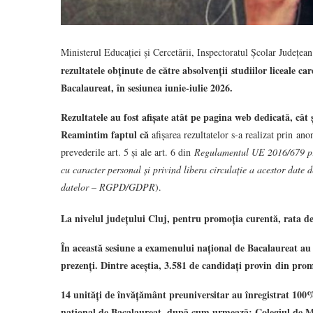
Ministerul Educației și Cercetării, Inspectoratul Școlar Județean
r
ezultatele obținute
de către absolvenții studiilor liceale c
Bacalaureat, în sesiunea iunie-iulie 2026.
Rezultatele au fost afișate atât pe pagina web dedicată, cât 
Reamintim faptul că
afișarea rezultatelor s-a realizat prin a
prevederile art. 5 și ale art. 6 din
Regulamentul UE 2016/679 priv
cu caracter personal și privind libera circulație a acestor dat
datelor – RGPD/GDPR
).
La nivelul județului Cluj,
pentru promoția curentă, rata de
În această sesiune a examenului național de Bacalaureat au
prezenți. Dintre aceștia, 3.581 de candidați provin din prom
14 unități de învățământ preuniversitar au înregistrat 100
național de Bacalaureat, după cum urmează: Colegiul de 