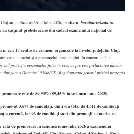
site-ul
,
 Cluj au publicat astăzi, 7 iulie 2026, pe
bacalaureat.edu.ro
are au susținut probele scrise din cadrul examenului național de
și în cele 17 centre de examen, organizate la nivelul județului Cluj.
nonimizarea numelui și a prenumelui candidatului, în concordanță cu
ind protecția persoanelor fizice în ceea ce privește prelucrarea datelor
e de abrogare a Directivei 95/46/CE
(
Regulamentul general privind protecția
 promovare este de 89,93% (89,45% în sesiunea iunie 2025).
 promovat 3.677 de candidați, dintr-un total de 4.311 de candidați
oția curentă, iar 96 de candidați sunt din promoțiile anterioare.
% rata de promovare în sesiunea iunie-iulie 2026
a examenului
Muzică „Sigismund Toduță” Cluj-Napoca, Colegiul Național „Emil