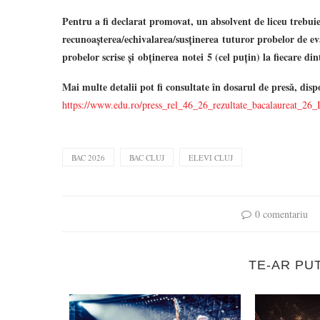
Pentru a fi declarat promovat, un absolvent de liceu trebui
recunoașterea/echivalarea/susținerea tuturor probelor de eva
probelor scrise și obținerea notei 5 (cel puțin) la fiecare din
Mai multe detalii pot fi consultate în dosarul de presă, disp
https://www.edu.ro/press_rel_46_26_rezultate_bacalaureat_26_
BAC 2026
BAC CLUJ
ELEVI CLUJ
0 comentariu
TE-AR PU