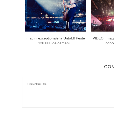
l doilea la
Imagini excepționale la Untold! Peste
VIDEO. Imagi
120.000 de oameni...
conce
CO