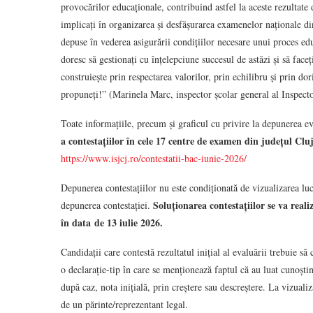
provocărilor educaționale, contribuind astfel la aceste rezultate 
implicați în organizarea și desfășurarea examenelor naționale din 
depuse în vederea asigurării condițiilor necesare unui proces edu
doresc să gestionați cu înțelepciune succesul de astăzi și să faceți
construiește prin respectarea valorilor, prin echilibru și prin dor
propuneți!” (Marinela Marc, inspector școlar general al Inspecto
Toate informațiile, precum și graficul cu privire la depunerea e
a contestațiilor în cele 17 centre de examen din județul Cluj
https://www.isjcj.ro/contestatii-bac-iunie-2026/
Depunerea contestațiilor nu este condiționată de vizualizarea luc
Soluționarea contestațiilor se va realiz
depunerea contestației.
în data de 13 iulie 2026.
Candidații care contestă rezultatul inițial al evaluării trebuie s
o declarație-tip în care se menționează faptul că au luat cunoști
după caz, nota inițială, prin creștere sau descreștere. La vizualiz
de un părinte/reprezentant legal.