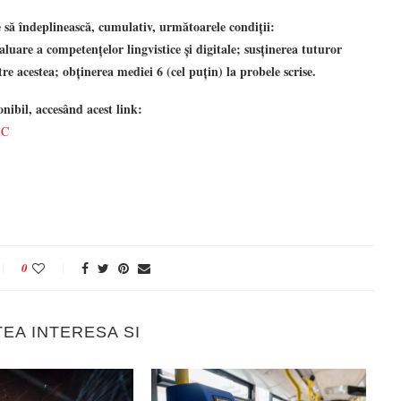
e să îndeplinească, cumulativ, următoarele condiții:
luare a competențelor lingvistice și digitale;
susținerea tuturor
tre acestea;
obținerea mediei 6 (cel puțin) la probele scrise.
onibil, accesând acest link:
IC
0
TEA INTERESA SI