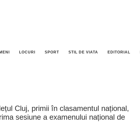
MENI
LOCURI
SPORT
STIL DE VIATA
EDITORIAL
dețul Cluj, primii în clasamentul național,
 prima sesiune a examenului național de