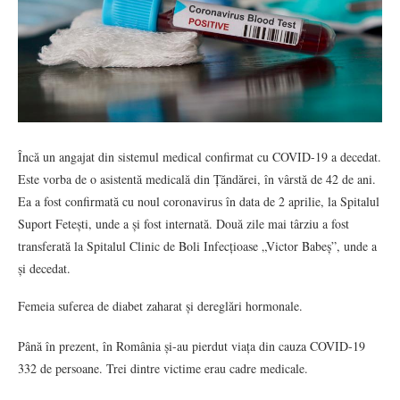
Încă un angajat din sistemul medical confirmat cu COVID-19 a decedat.
Este vorba de o asistentă medicală din Țăndărei, în vârstă de 42 de ani.
Ea a fost confirmată cu noul coronavirus în data de 2 aprilie, la Spitalul
Suport Fetești, unde a și fost internată. Două zile mai târziu a fost
transferată la Spitalul Clinic de Boli Infecțioase „Victor Babeș”, unde a
și decedat.
Femeia suferea de diabet zaharat și dereglări hormonale.
Până în prezent, în România și-au pierdut viața din cauza COVID-19
332 de persoane. Trei dintre victime erau cadre medicale.