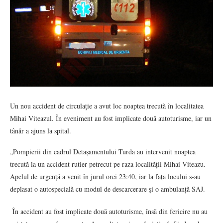
Un nou accident de circulație a avut loc noaptea trecută în localitatea
Mihai Viteazul. În eveniment au fost implicate două autoturisme, iar un
tânăr a ajuns la spital.
„Pompierii din cadrul Detașamentului Turda au intervenit noaptea
trecută la un accident rutier petrecut pe raza localității Mihai Viteazu.
Apelul de urgență a venit în jurul orei 23:40, iar la fața locului s-au
deplasat o autospecială cu modul de descarcerare și o ambulanță SAJ.
În accident au fost implicate două autoturisme, însă din fericire nu au