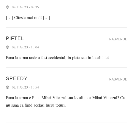
02/11/2023 - 09:35
[…] Citeste mai mult […]
PIFTEL
RASPUNDE
02/11/2023 - 15:04
Pana la urma unde a fost accidentul, in piata sau in localitate?
SPEEDY
RASPUNDE
02/11/2023 - 15:54
Pana la urma e Piata Mihai Viteazul sau localitatea Mihai Viteazul? Ca
nu suna ca fiind acelasi lucru totusi.