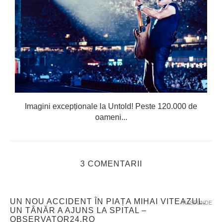
Imagini excepționale la Untold! Peste 120.000 de
oameni...
3 COMENTARII
UN NOU ACCIDENT ÎN PIAȚA MIHAI VITEAZUL.
RASPUNDE
UN TÂNĂR A AJUNS LA SPITAL –
OBSERVATOR24.RO