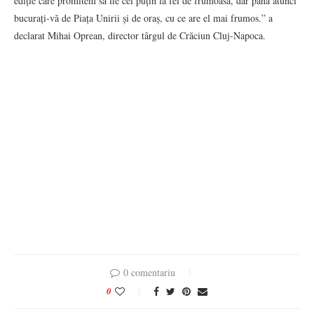
ediție care promitem să fie cel puțin la fel de frumoasă, dar până atunci
bucurați-vă de Piața Unirii și de oraș, cu ce are el mai frumos.” a
declarat Mihai Oprean, director târgul de Crăciun Cluj-Napoca.
0 comentariu
0