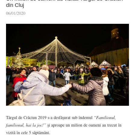
din Cluj
06/01/2020
Târgul de Crăciun 2019 s-a desfășurat sub îndemul
“Familionul,
familionul, hai la joc!”
și aproape un milion de oameni au trecut în
vizită în cele 5 săptămâni.