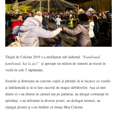
Târgul de Crăciun 2019 s-a desfășurat sub îndemul
“Familionul,
familionul, hai la joc!”
și aproape un milion de oameni au trecut în
vizită în cele 5 săptămâni.
Jocurile și distracția au convins copiii și părinții să se încarce cu veselie
și îndrăzneală și să se lase cuceriți de magia sărbătorilor. Așa că unii
dintre ei s-au distrat în carusel sau pe patinoar, au alergat costumați în
spiriduși, s-au înfruntat la diverse jocuri, au dezlegat mistere, au
câștigat premii și s-au întâlnit cu însuși Moș Crăciun.