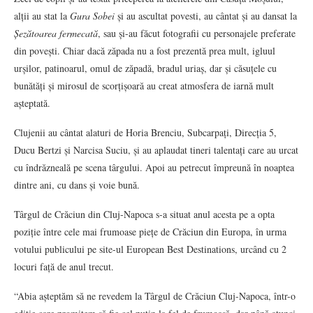
alții au stat la
Gura Sobei
și au ascultat povesti, au cântat și au dansat la
Șezătoarea fermecată
, sau și-au făcut fotografii cu personajele preferate
din povești. Chiar dacă zăpada nu a fost prezentă prea mult, igluul
urșilor, patinoarul, omul de zăpadă, bradul uriaș, dar și căsuțele cu
bunătăți și mirosul de scorțișoară au creat atmosfera de iarnă mult
așteptată.
Clujenii au cântat alaturi de Horia Brenciu, Subcarpați, Direcția 5,
Ducu Bertzi și Narcisa Suciu, și au aplaudat tineri talentați care au urcat
cu îndrăzneală pe scena târgului. Apoi au petrecut împreună în noaptea
dintre ani, cu dans și voie bună.
Târgul de Crăciun din Cluj-Napoca s-a situat anul acesta pe a opta
poziție între cele mai frumoase piețe de Crăciun din Europa, în urma
votului publicului pe site-ul European Best Destinations, urcând cu 2
locuri față de anul trecut.
“Abia așteptăm să ne revedem la Târgul de Crăciun Cluj-Napoca, într-o