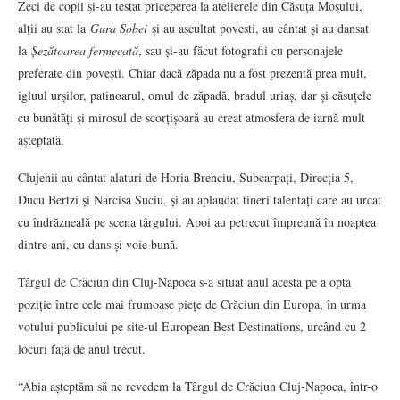
Zeci de copii și-au testat priceperea la atelierele din Căsuța Moșului,
alții au stat la
Gura Sobei
și au ascultat povesti, au cântat și au dansat
la
Șezătoarea fermecată
, sau și-au făcut fotografii cu personajele
preferate din povești. Chiar dacă zăpada nu a fost prezentă prea mult,
igluul urșilor, patinoarul, omul de zăpadă, bradul uriaș, dar și căsuțele
cu bunătăți și mirosul de scorțișoară au creat atmosfera de iarnă mult
așteptată.
Clujenii au cântat alaturi de Horia Brenciu, Subcarpați, Direcția 5,
Ducu Bertzi și Narcisa Suciu, și au aplaudat tineri talentați care au urcat
cu îndrăzneală pe scena târgului. Apoi au petrecut împreună în noaptea
dintre ani, cu dans și voie bună.
Târgul de Crăciun din Cluj-Napoca s-a situat anul acesta pe a opta
poziție între cele mai frumoase piețe de Crăciun din Europa, în urma
votului publicului pe site-ul European Best Destinations, urcând cu 2
locuri față de anul trecut.
“Abia așteptăm să ne revedem la Târgul de Crăciun Cluj-Napoca, într-o