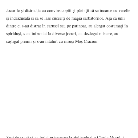
Jocurile și distracția au convins copiii și părinții să se încarce cu veselie
și îndrăzneală și să se lase cuceriți de magia sărbătorilor. Așa că unii
dintre ei s-au distrat în carusel sau pe patinoar, au alergat costumați în
spiriduși, s-au înfruntat la diverse jocuri, au dezlegat mistere, au
câștigat premii și s-au întâlnit cu însuși Moș Crăciun.
Zeci de copii și-au testat priceperea la atelierele din Căsuța Moșului,