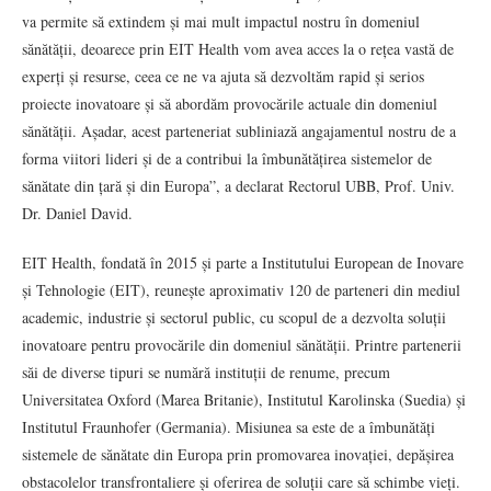
va permite să extindem și mai mult impactul nostru în domeniul
sănătății, deoarece prin EIT Health vom avea acces la o rețea vastă de
experți și resurse, ceea ce ne va ajuta să dezvoltăm rapid și serios
proiecte inovatoare și să abordăm provocările actuale din domeniul
sănătății. Așadar, acest parteneriat subliniază angajamentul nostru de a
forma viitori lideri și de a contribui la îmbunătățirea sistemelor de
sănătate din țară și din Europa”, a declarat Rectorul UBB, Prof. Univ.
Dr. Daniel David.
EIT Health, fondată în 2015 și parte a Institutului European de Inovare
și Tehnologie (EIT), reunește aproximativ 120 de parteneri din mediul
academic, industrie și sectorul public, cu scopul de a dezvolta soluții
inovatoare pentru provocările din domeniul sănătății. Printre partenerii
săi de diverse tipuri se numără instituții de renume, precum
Universitatea Oxford (Marea Britanie), Institutul Karolinska (Suedia) și
Institutul Fraunhofer (Germania). Misiunea sa este de a îmbunătăți
sistemele de sănătate din Europa prin promovarea inovației, depășirea
obstacolelor transfrontaliere și oferirea de soluții care să schimbe vieți.