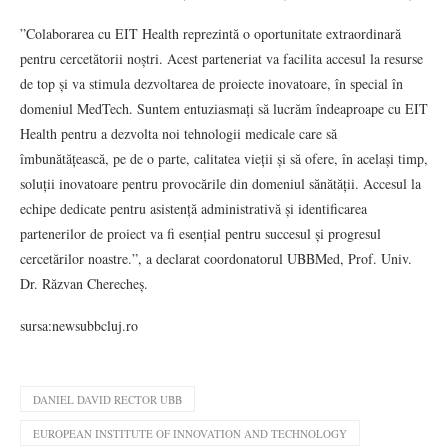
”Colaborarea cu EIT Health reprezintă o oportunitate extraordinară
pentru cercetătorii noștri. Acest parteneriat va facilita accesul la resurse
de top și va stimula dezvoltarea de proiecte inovatoare, în special în
domeniul MedTech. Suntem entuziasmați să lucrăm îndeaproape cu EIT
Health pentru a dezvolta noi tehnologii medicale care să
îmbunătățească, pe de o parte, calitatea vieții și să ofere, în același timp,
soluții inovatoare pentru provocările din domeniul sănătății. Accesul la
echipe dedicate pentru asistență administrativă și identificarea
partenerilor de proiect va fi esențial pentru succesul și progresul
cercetărilor noastre.”, a declarat coordonatorul UBBMed, Prof. Univ.
Dr. Răzvan Cherecheș.
sursa:newsubbcluj.ro
DANIEL DAVID RECTOR UBB
EUROPEAN INSTITUTE OF INNOVATION AND TECHNOLOGY