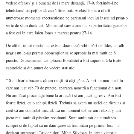
vedere ofensiv și a punctat de la mare distanță, 17-9, forțându-l pe
tehnicianul oaspeților să ceară time-out. Același Jones a oferit
numeroase momente spectaculoase pe parcursul jocului înscriind print-o
serie de slam dunk-uri. Momentul care a anunțat superioritatea gazdelor
a fost cel în care Jalen Jones a marcat pentru 27-14.
De altfel, în tot meciul au existat doar două schimbări de lider, iar alb-
negrii nu le-au permis oponenților să se apropie la mai mult de 8
puncte. De asemenea, campioana României a fost superioară la toate
capitolele și din punct de vedere statistic.
” Sunt foarte bucuros că am reușit să câștigăm. A fost un nou meci în
care am luat sub 70 de puncte, apărarea noastră a funcționat din nou.
Nu am lăsat procentaje bune la aruncări și am jucat agresiv. Am fost
foarte fizici, cu o echipă fizică. Trebuia să avem un astfel de răspuns și
cred că am controlat meciul. La un moment dat ne-am relaxat și am
jucat mai mult să păstrăm rezultatul. Sunt mulțumit de atitudinea
echipei și de faptul că ne dăm șanse să terminăm pe primul loc. ” a
declarat antrenorul ”studenților” Mihai Silvășan, în urma victoriei