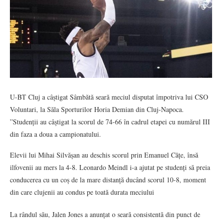
U-BT Cluj a câștigat Sâmbătă seară meciul disputat împotriva lui CSO
Voluntari, la Săla Sporturilor Horia Demian din Cluj-Napoca.
”Studenții au câștigat la scorul de 74-66 în cadrul etapei cu numărul III
din faza a doua a campionatului.
Elevii lui Mihai Silvășan au deschis scorul prin Emanuel Cățe, însă
ilfovenii au mers la 4-8. Leonardo Meindl i-a ajutat pe studenți să preia
conducerea cu un coș de la mare distanță ducând scorul 10-8, moment
din care clujenii au condus pe toată durata meciului
La rândul său, Jalen Jones a anunțat o seară consistentă din punct de