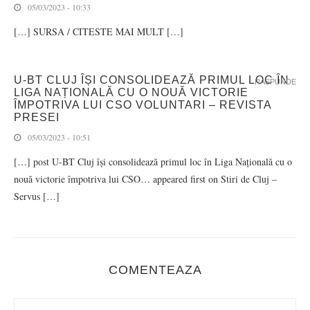
05/03/2023 - 10:33
[…] SURSA / CITESTE MAI MULT […]
U-BT CLUJ ÎȘI CONSOLIDEAZĂ PRIMUL LOC ÎN
RASPUNDE
LIGA NAȚIONALĂ CU O NOUĂ VICTORIE
ÎMPOTRIVA LUI CSO VOLUNTARI – REVISTA
PRESEI
05/03/2023 - 10:51
[…] post U-BT Cluj își consolidează primul loc în Liga Națională cu o
nouă victorie împotriva lui CSO… appeared first on Stiri de Cluj –
Servus […]
COMENTEAZA