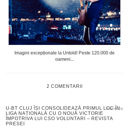
Imagini excepționale la Untold! Peste 120.000 de
oameni...
2 COMENTARII
U-BT CLUJ ÎȘI CONSOLIDEAZĂ PRIMUL LOC ÎN
RASPUNDE
LIGA NAȚIONALĂ CU O NOUĂ VICTORIE
ÎMPOTRIVA LUI CSO VOLUNTARI – REVISTA
PRESEI