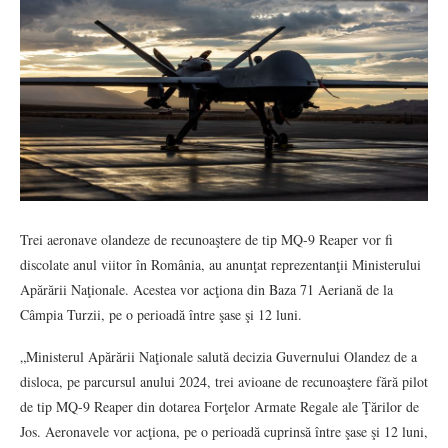
Trei aeronave olandeze de recunoaştere de tip MQ-9 Reaper vor fi
discolate anul viitor în România, au anunţat reprezentanţii Ministerului
Apărării Naţionale. Acestea vor acţiona din Baza 71 Aeriană de la
Câmpia Turzii, pe o perioadă între şase şi 12 luni.
„Ministerul Apărării Naţionale salută decizia Guvernului Olandez de a
disloca, pe parcursul anului 2024, trei avioane de recunoaştere fără pilot
de tip MQ-9 Reaper din dotarea Forţelor Armate Regale ale Ţărilor de
Jos. Aeronavele vor acţiona, pe o perioadă cuprinsă între şase şi 12 luni,