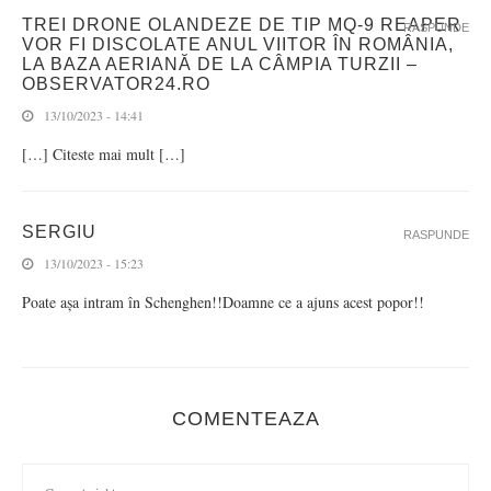
TREI DRONE OLANDEZE DE TIP MQ-9 REAPER
RASPUNDE
VOR FI DISCOLATE ANUL VIITOR ÎN ROMÂNIA,
LA BAZA AERIANĂ DE LA CÂMPIA TURZII –
OBSERVATOR24.RO
13/10/2023 - 14:41
[…] Citeste mai mult […]
SERGIU
RASPUNDE
13/10/2023 - 15:23
Poate așa intram în Schenghen!!Doamne ce a ajuns acest popor!!
COMENTEAZA