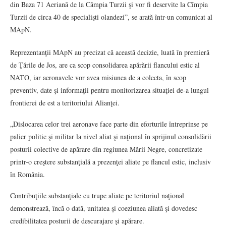
din Baza 71 Aeriană de la Câmpia Turzii şi vor fi deservite la Cîmpia
Turzii de circa 40 de specialişti olandezi”, se arată într-un comunicat al
MApN.
Reprezentanţii MApN au precizat că această decizie, luată în premieră
de Ţările de Jos, are ca scop consolidarea apărării flancului estic al
NATO, iar aeronavele vor avea misiunea de a colecta, în scop
preventiv, date şi informaţii pentru monitorizarea situaţiei de-a lungul
frontierei de est a teritoriului Alianţei.
„Dislocarea celor trei aeronave face parte din eforturile întreprinse pe
palier politic şi militar la nivel aliat şi naţional în sprijinul consolidării
posturii colective de apărare din regiunea Mării Negre, concretizate
printr-o creştere substanţială a prezenţei aliate pe flancul estic, inclusiv
în România.
Contribuţiile substanţiale cu trupe aliate pe teritoriul naţional
demonstrează, încă o dată, unitatea şi coeziunea aliată şi dovedesc
credibilitatea posturii de descurajare şi apărare.