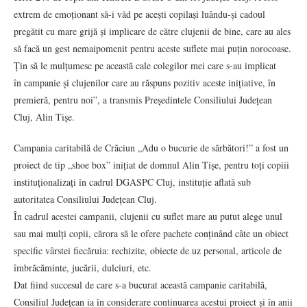
extrem de emoționant să-i văd pe acești copilași luându-și cadoul
pregătit cu mare grijă și implicare de către clujenii de bine, care au ales
să facă un gest nemaipomenit pentru aceste suflete mai puțin norocoase.
Țin să le mulțumesc pe această cale colegilor mei care s-au implicat
în campanie și clujenilor care au răspuns pozitiv aceste inițiative, în
premieră, pentru noi”, a transmis Președintele Consiliului Județean
Cluj, Alin Tișe.
Campania caritabilă de Crăciun „Adu o bucurie de sărbători!” a fost un
proiect de tip „shoe box” inițiat de domnul Alin Tișe, pentru toți copiii
instituționalizați în cadrul DGASPC Cluj, instituție aflată sub
autoritatea Consiliului Județean Cluj.
În cadrul acestei campanii, clujenii cu suflet mare au putut alege unul
sau mai mulți copii, cărora să le ofere pachete conținând câte un obiect
specific vârstei fiecăruia: rechizite, obiecte de uz personal, articole de
îmbrăcăminte, jucării, dulciuri, etc.
Dat fiind succesul de care s-a bucurat această campanie caritabilă,
Consiliul Județean ia în considerare continuarea acestui proiect și în anii