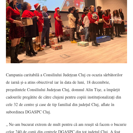
Campania caritabilă a Consiliului Județean Cluj cu ocazia sărbătorilor
de iarnă și-a atins obiectivul iar în data de luni, 18 decembrie,
președintele Consiliului Județean Cluj, domnul Alin Tișe, a împărțit
cadourile pregătite de către clujeni pentru copiii instituționalizați din
cele 32 de centre și case de tip familial din județul Cluj, aflate în
subordinea DGASPC Cluj.
„ Ne-am bucurat extrem de mult pentru că am reușit să facem o bucurie
celor 240 de copii din centrele DGASPC din tot județul Cluj. A fost