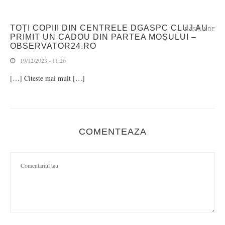
TOȚI COPIII DIN CENTRELE DGASPC CLUJ AU
RASPUNDE
PRIMIT UN CADOU DIN PARTEA MOȘULUI –
OBSERVATOR24.RO
19/12/2023 - 11:26
[…] Citeste mai mult […]
COMENTEAZA