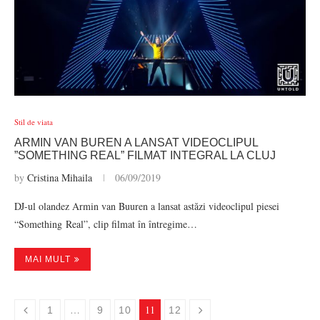
Stil de viata
ARMIN VAN BUREN A LANSAT VIDEOCLIPUL
”SOMETHING REAL” FILMAT INTEGRAL LA CLUJ
by
Cristina Mihaila
06/09/2019
DJ-ul olandez Armin van Buuren a lansat astăzi videoclipul piesei
“Something Real”, clip filmat în întregime…
MAI MULT
…
11
1
9
10
12