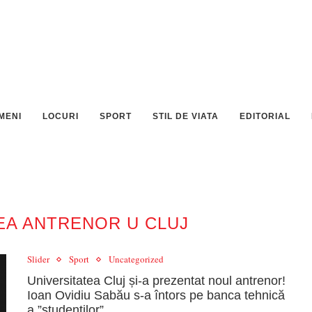
MENI
LOCURI
SPORT
STIL DE VIATA
EDITORIAL
EA ANTRENOR U CLUJ
Slider
Sport
Uncategorized
Universitatea Cluj și-a prezentat noul antrenor!
Ioan Ovidiu Sabău s-a întors pe banca tehnică
a ”studenților”