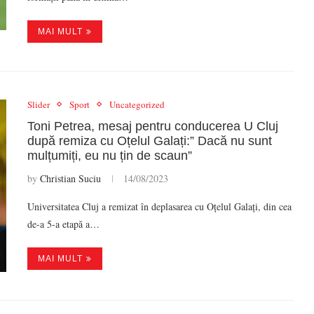
MAI MULT
Slider
Sport
Uncategorized
Toni Petrea, mesaj pentru conducerea U Cluj
după remiza cu Oțelul Galați:” Dacă nu sunt
mulțumiți, eu nu țin de scaun”
by
Christian Suciu
14/08/2023
Universitatea Cluj a remizat în deplasarea cu Oțelul Galați, din cea
de-a 5-a etapă a…
MAI MULT