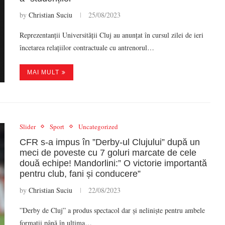
by
Christian Suciu
25/08/2023
Reprezentanții Universității Cluj au anunțat în cursul zilei de ieri
încetarea relațiilor contractuale cu antrenorul…
MAI MULT
Slider
Sport
Uncategorized
CFR s-a impus în ”Derby-ul Clujului” după un
meci de poveste cu 7 goluri marcate de cele
două echipe! Mandorlini:” O victorie importantă
pentru club, fani și conducere”
by
Christian Suciu
22/08/2023
”Derby de Cluj” a produs spectacol dar și neliniște pentru ambele
formații până în ultima…