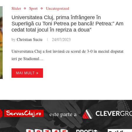
Slider
Sport
Uncategorized
Universitatea Cluj, prima înfrângere în
Superligă cu Toni Petrea pe bancă! Petrea:” Am
cedat total jocul în repriza a doua”
by
Christian Suciu
24/07/2023
Universitatea Cluj a fost învinsă cu scorul de 3-0 în meciul disputat
ieri pe Stadionul…
MAI MULT
este parte a