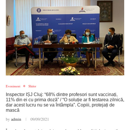
Eveniment
Slider
Inspector IȘJ Cluj: “68% dintre profesori sunt vaccinați,
11% din ei cu prima doză” / “O soluție ar fi testarea zilnică,
dar acest lucru nu se va întâmpla”. Copiii, protejați de
mască
by
admin
09/09/2021