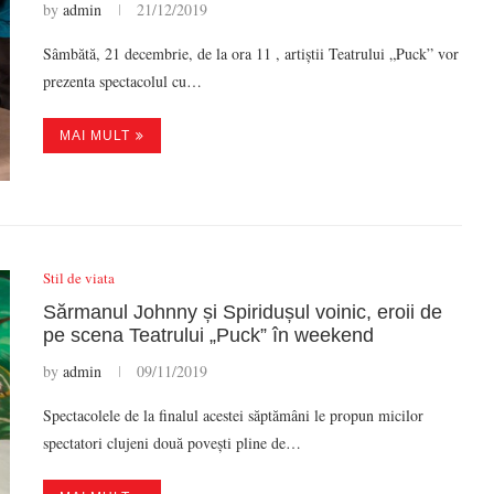
by
admin
21/12/2019
Sâmbătă, 21 decembrie, de la ora 11 , artiștii Teatrului „Puck” vor
prezenta spectacolul cu…
MAI MULT
Stil de viata
Sărmanul Johnny și Spiridușul voinic, eroii de
pe scena Teatrului „Puck” în weekend
by
admin
09/11/2019
Spectacolele de la finalul acestei săptămâni le propun micilor
spectatori clujeni două povești pline de…