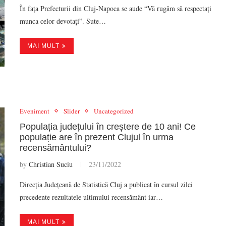
În fața Prefecturii din Cluj-Napoca se aude “Vă rugăm să respectați
munca celor devotați”. Sute…
MAI MULT
Eveniment
Slider
Uncategorized
Populația județului în creștere de 10 ani! Ce
populație are în prezent Clujul în urma
recensământului?
by
Christian Suciu
23/11/2022
Direcția Județeană de Statistică Cluj a publicat în cursul zilei
precedente rezultatele ultimului recensământ iar…
MAI MULT