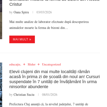
Cristur
by
Oana Spiru
03/03/2026
Mai multe analize de laborator efectuate după descoperirea
animalelor moarte la ferma de bizoni din…
MAI MULT
educație,
Slider
Uncategorized
Elevii clujeni din mai multe localități rămân
acasă în prima zi de școală din noul an! Cursuri
suspendate în 7 unități de învățământ în urma
ninsorilor abundente
by
Christian Suciu
08/01/2026
Prefectura Cluj anunță că, la nivelul județului, 7 unități de