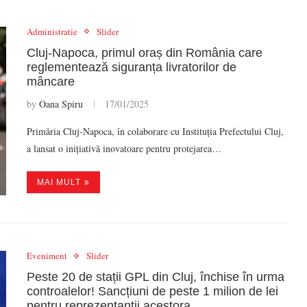
Administratie
Slider
Cluj-Napoca, primul oraș din România care
reglementează siguranța livratorilor de
mâncare
by
Oana Spiru
17/01/2025
Primăria Cluj-Napoca, în colaborare cu Instituția Prefectului Cluj,
a lansat o inițiativă inovatoare pentru protejarea…
MAI MULT
Eveniment
Slider
Peste 20 de stații GPL din Cluj, închise în urma
controalelor! Sancțiuni de peste 1 milion de lei
pentru reprezentanții acestora