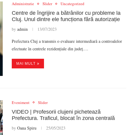
Administratie
Slider
Uncategorized
Centre de îngrijire a bătrânilor cu probleme la
Cluj. Unul dintre ele funcționa fără autorizație
by
admin
13/07/2023
Prefectura Cluj a transmis o evaluare intermediară a controalelor
efectuate în centrele rezidențiale din județ.…
MAI MULT
Eveniment
Slider
VIDEO | Profesorii clujeni pichetează
Prefectura. Traficul, blocat în zona centrală
by
Oana Spiru
25/05/2023