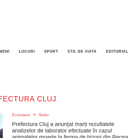
MENI
LOCURI
SPORT
STIL DE VIATA
EDITORIAL
FECTURA CLUJ
Eveniment
Slider
Prefectura Cluj a anunțat marți rezultatele
analizelor de laborator efectuate în cazul
animalelor moarte la ferma de bizoni din Recea