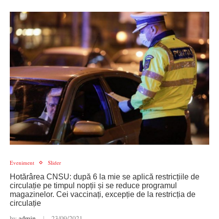
Eveniment
Slider
Hotărârea CNSU: după 6 la mie se aplică restricțiile de
circulație pe timpul nopții și se reduce programul
magazinelor. Cei vaccinați, excepție de la restricția de
circulație
by
admin
23/09/2021