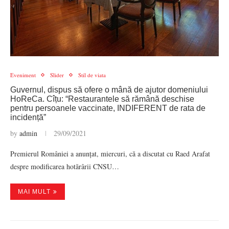
Eveniment
Slider
Stil de viata
Guvernul, dispus să ofere o mână de ajutor domeniului
HoReCa. Cîțu: “Restaurantele să rămână deschise
pentru persoanele vaccinate, INDIFERENT de rata de
incidență”
by
admin
29/09/2021
Premierul României a anunțat, miercuri, că a discutat cu Raed Arafat
despre modificarea hotărârii CNSU…
MAI MULT