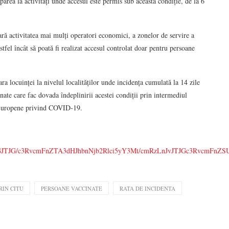
ea la activități unde accesul este permis sub această condiție, de la 6
oară activitatea mai mulți operatori economici, a zonelor de servire a
stfel încât să poată fi realizat accesul controlat doar pentru persoane
ara locuinței la nivelul localităților unde incidența cumulată la 14 zile
ate care fac dovada îndeplinirii acestei condiții prin intermediul
ii Europene privind COVID-19.
TNBJTJGJTJG/c3RvcmFnZTA3dHJhbnNjb2Rlci5yY3Mt/cmRzLnJvJTJGc
RIN CITU
PERSOANE VACCINATE
RATA DE INCIDENTA