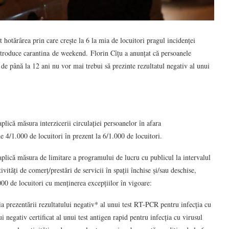
otărârea prin care crește la 6 la mia de locuitori pragul incidenței
ntroduce carantina de weekend. Florin Cîțu a anunțat că persoanele
ii de până la 12 ani nu vor mai trebui să prezinte rezultatul negativ al unui
aplică măsura interzicerii circulației persoanelor în afara
e 4/1.000 de locuitori în prezent la 6/1.000 de locuitori.
 aplică măsura de limitare a programului de lucru cu publicul la intervalul
ități de comerț/prestări de servicii în spații închise și/sau deschise,
.000 de locuitori cu menținerea excepțiilor în vigoare:
ția prezentării rezultatului negativ* al unui test RT-PCR pentru infecția cu
negativ certificat al unui test antigen rapid pentru infecția cu virusul