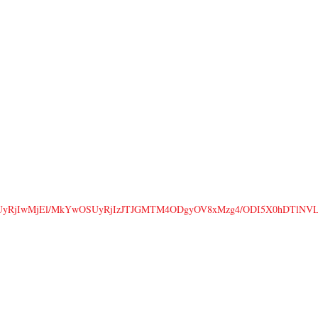
3RvcmFnZSUyRjIwMjEl/MkYwOSUyRjIzJTJGMTM4ODgyOV8xMzg4/ODI5X0