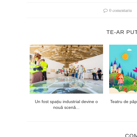
0 comentariu
TE-AR PU
 proiectul
Un fost spațiu industrial devine o
Teatru de păpuș
ept...
nouă scenă...
CO