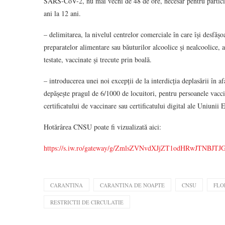
SARS-CoV-2, nu mai vechi de 48 de ore, necesar pentru participar
ani la 12 ani.
– delimitarea, la nivelul centrelor comerciale în care își desfăș
preparatelor alimentare sau băuturilor alcoolice și nealcoolice, a
testate, vaccinate și trecute prin boală.
– introducerea unei noi excepții de la interdicția deplasării în af
depășește pragul de 6/1000 de locuitori, pentru persoanele vaccin
certificatului de vaccinare sau certificatului digital ale Uniun
Hotărârea CNSU poate fi vizualizată aici:
https://s.iw.ro/gateway/g/ZmlsZVNvdXJjZT1odHRwJ
CARANTINA
CARANTINA DE NOAPTE
CNSU
FLO
RESTRICTII DE CIRCULATIE