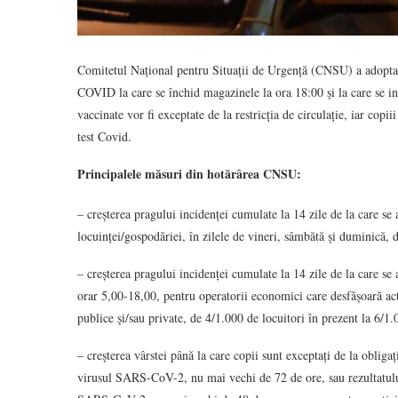
Comitetul Național pentru Situații de Urgență (CNSU) a adoptat h
COVID la care se închid magazinele la ora 18:00 și la care se i
vaccinate vor fi exceptate de la restricția de circulație, iar copi
test Covid.
Principalele măsuri din hotărârea CNSU:
– creșterea pragului incidenței cumulate la 14 zile de la care se 
locuinței/gospodăriei, în zilele de vineri, sâmbătă și duminică, d
– creșterea pragului incidenței cumulate la 14 zile de la care se
orar 5,00-18,00, pentru operatorii economici care desfășoară activ
publice și/sau private, de 4/1.000 de locuitori în prezent la 6/1
– creșterea vârstei până la care copii sunt exceptați de la obliga
virusul SARS-CoV-2, nu mai vechi de 72 de ore, sau rezultatului 