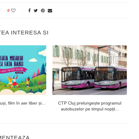
0
TEA INTERESA SI
i, film în aer liber și...
CTP Cluj prelungește programul
autobuzelor pe timpul nopții...
MENTEAZA