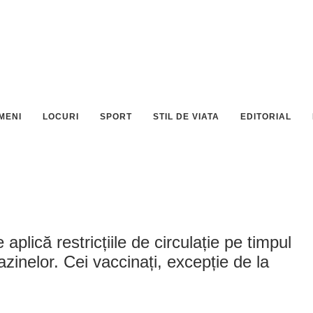
MENI
LOCURI
SPORT
STIL DE VIATA
EDITORIAL
lică restricțiile de circulație pe timpul
zinelor. Cei vaccinați, excepție de la