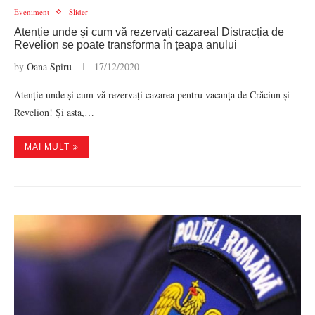
Eveniment
Slider
Atenție unde și cum vă rezervați cazarea! Distracția de
Revelion se poate transforma în țeapa anului
by
Oana Spiru
17/12/2020
Atenție unde și cum vă rezervați cazarea pentru vacanța de Crăciun și
Revelion! Și asta,…
MAI MULT