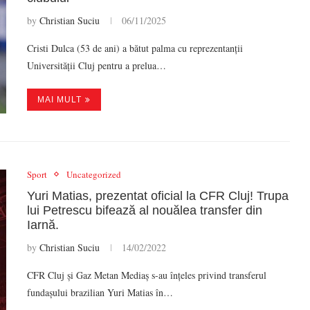
by
Christian Suciu
06/11/2025
Cristi Dulca (53 de ani) a bătut palma cu reprezentanții
Universității Cluj pentru a prelua…
MAI MULT
Sport
Uncategorized
Yuri Matias, prezentat oficial la CFR Cluj! Trupa
lui Petrescu bifează al nouălea transfer din
Iarnă.
by
Christian Suciu
14/02/2022
CFR Cluj și Gaz Metan Mediaș s-au înțeles privind transferul
fundașului brazilian Yuri Matias în…