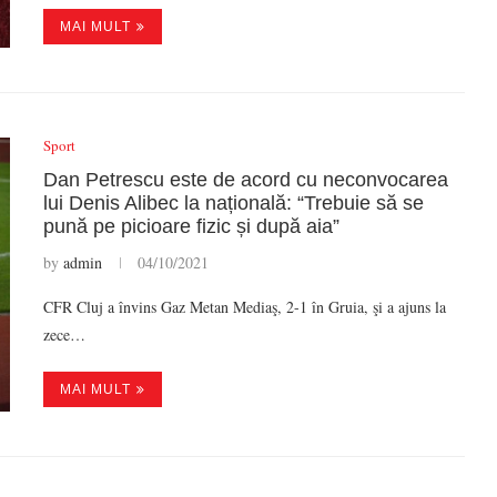
MAI MULT
Sport
Dan Petrescu este de acord cu neconvocarea
lui Denis Alibec la națională: “Trebuie să se
pună pe picioare fizic și după aia”
by
admin
04/10/2021
CFR Cluj a învins Gaz Metan Mediaş, 2-1 în Gruia, şi a ajuns la
zece…
MAI MULT