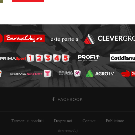
este parte a
FACEBOOK
Termeni si conditii
Despre noi
Contact
Publicitate
@servuscluj