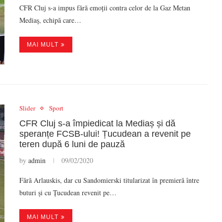
CFR Cluj s-a impus fără emoții contra celor de la Gaz Metan
Mediaş, echipă care…
MAI MULT
Slider
Sport
CFR Cluj s-a împiedicat la Mediaș și dă
speranțe FCSB-ului! Țucudean a revenit pe
teren după 6 luni de pauză
by
admin
09/02/2020
Fără Arlauskis, dar cu Sandomierski titularizat în premieră între
buturi și cu Țucudean revenit pe…
MAI MULT