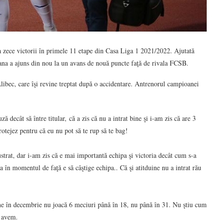
 zece victorii în primele 11 etape din Casa Liga 1 2021/2022. Ajutată
ana a ajuns din nou la un avans de nouă puncte faţă de rivala FCSB.
Alibec, care îşi revine treptat după o accidentare. Antrenorul campioanei
 decât să între titular, că a zis că nu a intrat bine şi i-am zis că are 3
rotejez pentru că eu nu pot să te rup să te bag!
rustrat, dar i-am zis că e mai importantă echipa şi victoria decât cum s-a
ea în momentul de faţă e să câştige echipa.. Că şi atitduine nu a intrat rău
e în decembrie nu joacă 6 meciuri până în 18, nu până în 31. Nu ştiu cum
l avem.