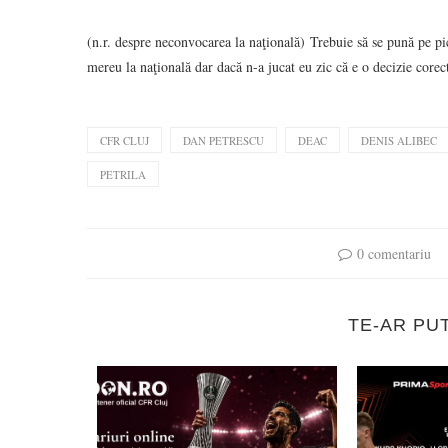
(n.r. despre neconvocarea la naţională) Trebuie să se pună pe picio
mereu la naţională dar dacă n-a jucat eu zic că e o decizie core
CFR CLUJ
DAN PETRESCU
DEAC
DENIS ALIBEC
PETRILA
0 comentariu
TE-AR PU