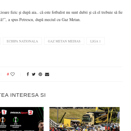
are fizic şi după aia.. că este fotbalist nu sunt dubii şi că el trebuie să fie
ctă!”, a spus Petrescu, după meciul cu Gaz Metan.
ECHIPA NATIONALA
GAZ METAN MEDIAS
LIGA 1
0
TEA INTERESA SI