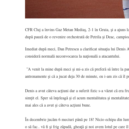
CFR Cluj a învins Gaz Metan Mediaş, 2-1 în Gruia, şi a ajuns la
după pauză de o revenire orchestrată de Petrila şi Deac, campio
Imediat după meci, Dan Petrescu a clarificat situaţia lui Denis 
consideră normală neconvocarea la naţională a atacantului.
”A venit la mine după meci şi mi-a zis că preferă să între la pauză
antrenamente şi că a jucat deja 30 de minute, eu i-am zis că îl p
Denis a avut câteva acţiuni dar a suferit fizic s-a văzut că era f
simţit el. Sper să înţeleagă şi el acum mentalitatea şi mentalitat
mai ales că a avut şi câteva acţiuni bune.
În decembrie jucăm 6 meciuri până pe 18! Nicio echipa din lum
o să fac.. vă fi şi frig zăpadă, gheaţă şi noi avem lotul pe care î