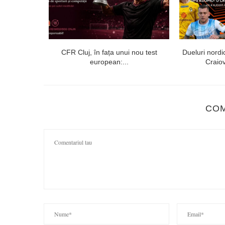
echipei Prima
CFR Cluj, în fața unui nou test
Dueluri nordi
european:...
Craiov
CO