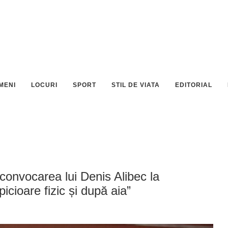
MENI
LOCURI
SPORT
STIL DE VIATA
EDITORIAL
onvocarea lui Denis Alibec la
icioare fizic și după aia”