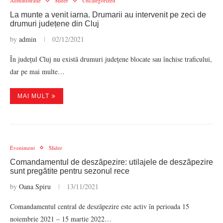
Administratie
Slider
Uncategorized
La munte a venit iarna. Drumarii au intervenit pe zeci de
drumuri județene din Cluj
by
admin
02/12/2021
În județul Cluj nu există drumuri județene blocate sau închise traficului,
dar pe mai multe…
MAI MULT
Eveniment
Slider
Comandamentul de deszăpezire: utilajele de deszăpezire
sunt pregătite pentru sezonul rece
by
Oana Spiru
13/11/2021
Comandamentul central de deszăpezire este activ în perioada 15
noiembrie 2021 – 15 martie 2022…