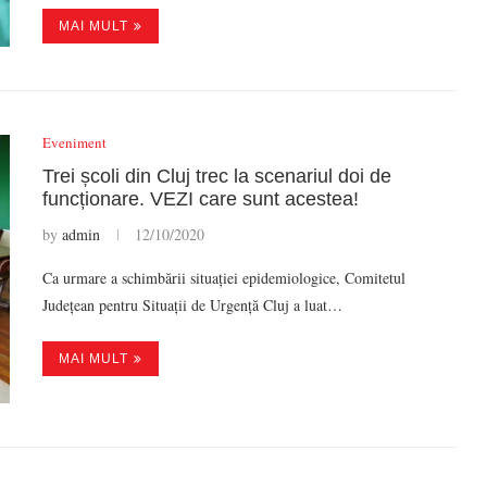
MAI MULT
Eveniment
Trei școli din Cluj trec la scenariul doi de
funcționare. VEZI care sunt acestea!
by
admin
12/10/2020
Ca urmare a schimbării situației epidemiologice, Comitetul
Județean pentru Situații de Urgență Cluj a luat…
MAI MULT