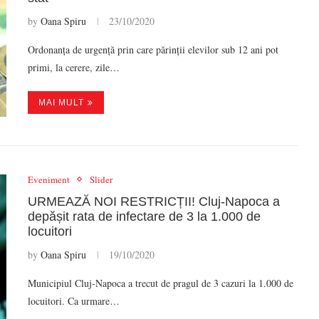
by
Oana Spiru
23/10/2020
Ordonanța de urgență prin care părinții elevilor sub 12 ani pot
primi, la cerere, zile…
MAI MULT
Eveniment
Slider
URMEAZĂ NOI RESTRICȚII! Cluj-Napoca a
depășit rata de infectare de 3 la 1.000 de
locuitori
by
Oana Spiru
19/10/2020
Municipiul Cluj-Napoca a trecut de pragul de 3 cazuri la 1.000 de
locuitori. Ca urmare…