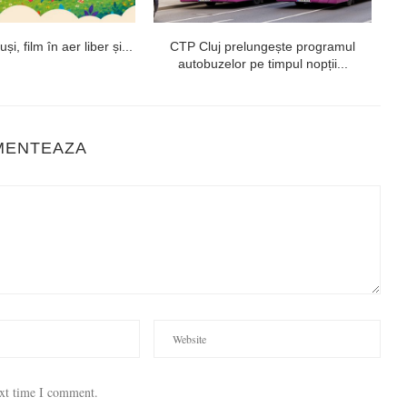
i, film în aer liber și...
CTP Cluj prelungește programul
autobuzelor pe timpul nopții...
MENTEAZA
ext time I comment.