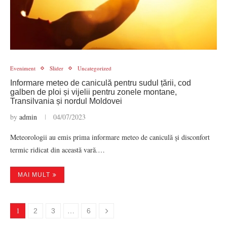
Eveniment
Slider
Uncategorized
Informare meteo de caniculă pentru sudul țării, cod
galben de ploi și vijelii pentru zonele montane,
Transilvania și nordul Moldovei
by
admin
04/07/2023
Meteorologii au emis prima informare meteo de caniculă și disconfort
termic ridicat din această vară.…
MAI MULT
1
…
2
3
6