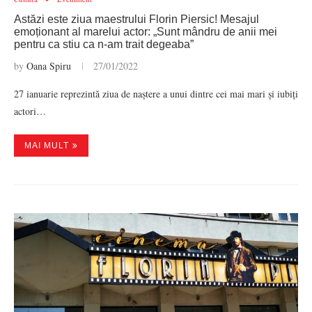
Astăzi este ziua maestrului Florin Piersic! Mesajul
emoționant al marelui actor: „Sunt mândru de anii mei
pentru ca stiu ca n-am trait degeaba”
by
Oana Spiru
27/01/2022
27 ianuarie reprezintă ziua de naștere a unui dintre cei mai mari și iubiți
actori…
MAI MULT