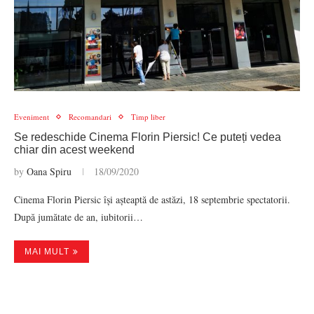
Eveniment
Recomandari
Timp liber
Se redeschide Cinema Florin Piersic! Ce puteți vedea
chiar din acest weekend
by
Oana Spiru
18/09/2020
Cinema Florin Piersic își așteaptă de astăzi, 18 septembrie spectatorii.
După jumătate de an, iubitorii…
MAI MULT