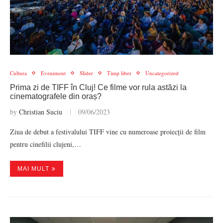
Cultura
Eveniment
Slider
Timp liber
Uncategorized
Prima zi de TIFF în Cluj! Ce filme vor rula astăzi la
cinematografele din oraș?
by
Christian Suciu
09/06/2023
Ziua de debut a festivalului TIFF vine cu numeroase proiecții de film
pentru cinefilii clujeni,…
MAI MULT