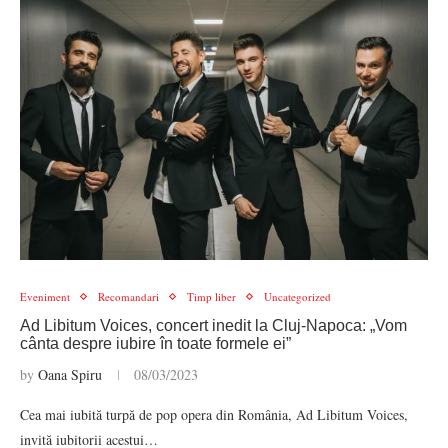
Eveniment
Recomandari
Timp liber
Uncategorized
Ad Libitum Voices, concert inedit la Cluj-Napoca: „Vom
cânta despre iubire în toate formele ei”
by
Oana Spiru
08/03/2023
Cea mai iubită turpă de pop opera din România, Ad Libitum Voices,
invită iubitorii acestui…