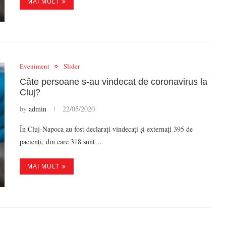
MAI MULT
Eveniment
Slider
Câte persoane s-au vindecat de coronavirus la
Cluj?
by
admin
22/05/2020
În Cluj-Napoca au fost declarați vindecați și externați 395 de
pacienți, din care 318 sunt…
MAI MULT