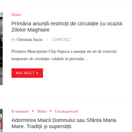
Slider
Primăria anunță restricții de circulație cu ocazia
Zilelor Maghiare
by
Christian Suciu
12/08/2022
Primăria Muncipiului Cluj-Napoca a anunțat un set de restricții
temporare de circulație valabile în perioada…
MAI MULT
Eveniment
Slider
Uncategorized
Adormirea Maicii Domnului sau Sfânta Maria
Mare. Tradiții și superstiții