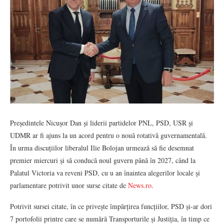
Președintele Nicușor Dan și liderii partidelor PNL, PSD, USR și
UDMR ar fi ajuns la un acord pentru o nouă rotativă guvernamentală.
În urma discuțiilor liberalul Ilie Bolojan urmează să fie desemnat
premier miercuri și să conducă noul guvern până în 2027, când la
Palatul Victoria va reveni PSD, cu u an înaintea alegerilor locale și
parlamentare potrivit unor surse citate de
News.ro
.
Potrivit sursei citate, în ce privește împărțirea funcțiilor, PSD și-ar dori
7 portofolii printre care se numără Transporturile și Justiția, în timp ce