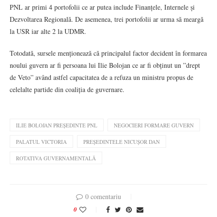
PNL ar primi 4 portofolii ce ar putea include Finanțele, Internele și
Dezvoltarea Regională. De asemenea, trei portofolii ar urma să meargă
la USR iar alte 2 la UDMR.
Totodată, sursele menționează că principalul factor decident în formarea
noului guvern ar fi persoana lui Ilie Bolojan ce ar fi obținut un ”drept
de Veto” având astfel capacitatea de a refuza un ministru propus de
celelalte partide din coaliția de guvernare.
ILIE BOLOJAN PREȘEDINTE PNL
NEGOCIERI FORMARE GUVERN
PALATUL VICTORIA
PREȘEDINTELE NICUȘOR DAN
ROTATIVA GUVERNAMENTALĂ
0 comentariu
0