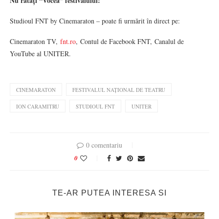
Nu ratați “Vocea” festivalului!
Studioul FNT by Cinemaraton – poate fi urmărit în direct pe:
Cinemaraton TV,
fnt.ro
, Contul de Facebook FNT, Canalul de
YouTube al UNITER.
CINEMARATON
FESTIVALUL NAȚIONAL DE TEATRU
ION CARAMITRU
STUDIOUL FNT
UNITER
0 comentariu
0
TE-AR PUTEA INTERESA SI