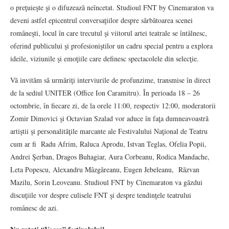
o preţuieşte şi o difuzează neîncetat. Studioul FNT by Cinemaraton va
deveni astfel epicentrul conversaţiilor despre sărbătoarea scenei
româneşti, locul în care trecutul şi viitorul artei teatrale se întâlnesc,
oferind publicului şi profesioniştilor un cadru special pentru a explora
ideile, viziunile şi emoţiile care definesc spectacolele din selecţie.
Vă invităm să urmăriţi interviurile de profunzime, transmise în direct
de la sediul UNITER (Office Ion Caramitru). În perioada 18 – 26
octombrie, în fiecare zi, de la orele 11:00, respectiv 12:00, moderatorii
Zomir Dimovici şi Octavian Szalad vor aduce în faţa dumneavoastră
artiştii şi personalităţile marcante ale Festivalului Naţional de Teatru
cum ar fi Radu Afrim, Raluca Aprodu, Istvan Teglas, Ofelia Popii,
Andrei Şerban, Dragos Buhagiar, Aura Corbeanu, Rodica Mandache,
Leta Popescu, Alexandru Mâzgăreanu, Eugen Jebeleanu, Răzvan
Mazilu, Sorin Leoveanu. Studioul FNT by Cinemaraton va găzdui
discuţiile vor despre culisele FNT şi despre tendinţele teatrului
românesc de azi.