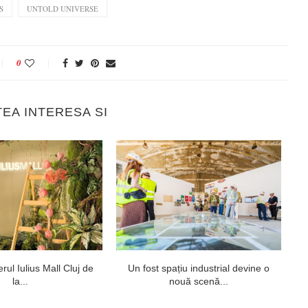
S
UNTOLD UNIVERSE
0
TEA INTERESA SI
rul Iulius Mall Cluj de
Un fost spațiu industrial devine o
Te
la...
nouă scenă...