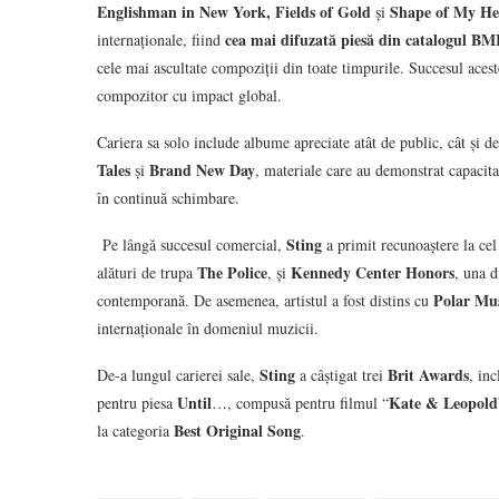
Englishman in New York, Fields of Gold
Shape of My He
și
cea mai difuzată piesă din catalogul BMI,
internaționale, fiind
cele mai ascultate compoziții din toate timpurile. Succesul aceste
compozitor cu impact global.
Cariera sa solo include albume apreciate atât de public, cât și de
Tales
Brand New Day
și
, materiale care au demonstrat capacitat
în continuă schimbare.
Sting
Pe lângă succesul comercial,
a primit recunoaștere la cel
The Police
Kennedy Center Honors
alături de trupa
, și
, una d
Polar Mus
contemporană. De asemenea, artistul a fost distins cu
internaționale în domeniul muzicii.
Sting
Brit Awards
De-a lungul carierei sale,
a câștigat trei
, in
Until
Kate & Leopold
pentru piesa
…, compusă pentru filmul “
Best Original Song
la categoria
.