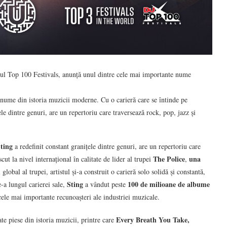
tul Top 100 Festivals, anunță unul dintre cele mai importante nume
te nume din istoria muzicii moderne. Cu o carieră care se întinde pe
ele dintre genuri, are un repertoriu care traversează rock, pop, jazz și
ting
a redefinit constant granițele dintre genuri, are un repertoriu care
The Police
una
ut la nivel internațional în calitate de lider al trupei
,
global al trupei, artistul și-a construit o carieră solo solidă și constantă,
Sting
100 de milioane de albume
e-a lungul carierei sale,
a vândut peste
cele mai importante recunoașteri ale industriei muzicale.
Every Breath You Take,
te piese din istoria muzicii, printre care