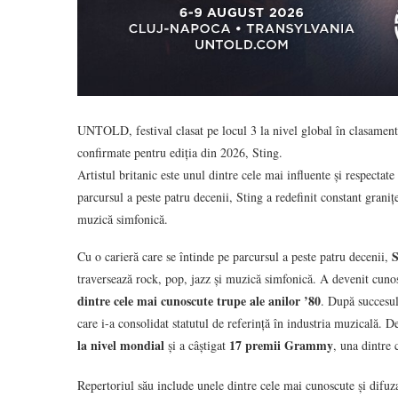
UNTOLD, festival clasat pe locul 3 la nivel global în clasamen
confirmate pentru ediția din 2026, Sting.
Artistul britanic este unul dintre cele mai influente și respecta
parcursul a peste patru decenii, Sting a redefinit constant graniț
muzică simfonică.
S
Cu o carieră care se întinde pe parcursul a peste patru decenii,
traversează rock, pop, jazz și muzică simfonică. A devenit cunosc
dintre cele mai cunoscute trupe ale anilor ’80
. După succesul 
care i-a consolidat statutul de referință în industria muzicală. D
la nivel mondial
17 premii Grammy
și a câștigat
, una dintre 
Repertoriul său include unele dintre cele mai cunoscute și difuza