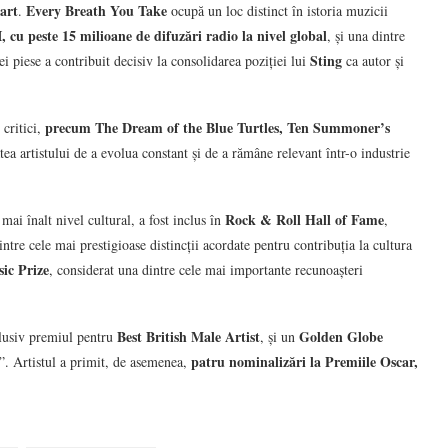
art
Every Breath You Take
.
ocupă un loc distinct în istoria muzicii
 cu peste 15 milioane de difuzări radio la nivel global
, și una dintre
Sting
i piese a contribuit decisiv la consolidarea poziției lui
ca autor și
precum The Dream of the Blue Turtles, Ten Summoner’s
 critici,
ea artistului de a evolua constant și de a rămâne relevant într-o industrie
Rock & Roll Hall of Fame
 mai înalt nivel cultural, a fost inclus în
,
intre cele mai prestigioase distincții acordate pentru contribuția la cultura
ic Prize
, considerat una dintre cele mai importante recunoașteri
Best British Male Artist
Golden Globe
clusiv premiul pentru
, și un
patru nominalizări la Premiile Oscar,
”. Artistul a primit, de asemenea,