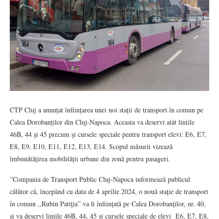
CTP Cluj a anunțat înființarea unei noi stații de transport în comun pe
Calea Dorobanților din Cluj-Napoca. Aceasta va deservi atât liniile
46B, 44 și 45 precum și cursele speciale pentru transport elevi: E6, E7,
E8, E9, E10, E11, E12, E13, E14. Scopul măsurii vizează
îmbunătățirea mobilității urbane din zonă pentru pasageri.
”Compania de Transport Public Cluj-Napoca informează publicul
călător că, începând cu data de 4 aprilie 2024, o nouă stație de transport
în comun ,,Rubin Patiția” va fi înființată pe Calea Dorobanților, nr. 40,
și va deservi liniile 46B, 44, 45 și cursele speciale de elevi E6, E7, E8,