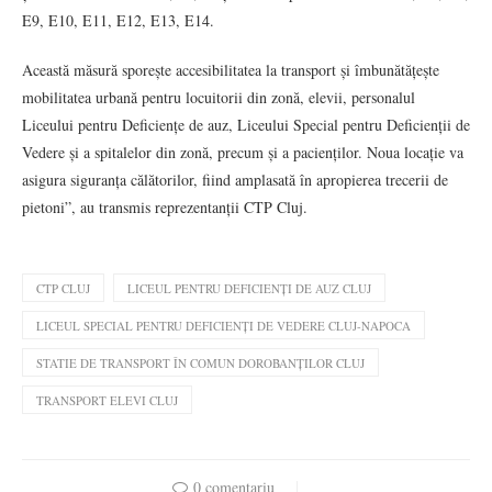
E9, E10, E11, E12, E13, E14.
Această măsură sporește accesibilitatea la transport și îmbunătățește
mobilitatea urbană pentru locuitorii din zonă, elevii, personalul
Liceului pentru Deficiențe de auz, Liceului Special pentru Deficienții de
Vedere și a spitalelor din zonă, precum și a pacienților. Noua locație va
asigura siguranța călătorilor, fiind amplasată în apropierea trecerii de
pietoni”, au transmis reprezentanții CTP Cluj.
CTP CLUJ
LICEUL PENTRU DEFICIENȚI DE AUZ CLUJ
LICEUL SPECIAL PENTRU DEFICIENȚI DE VEDERE CLUJ-NAPOCA
STATIE DE TRANSPORT ÎN COMUN DOROBANȚILOR CLUJ
TRANSPORT ELEVI CLUJ
0 comentariu