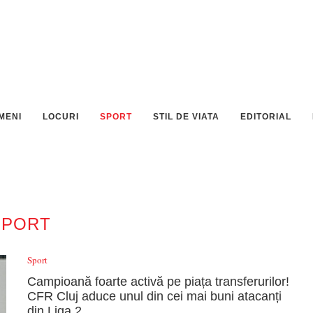
MENI
LOCURI
SPORT
STIL DE VIATA
EDITORIAL
SPORT
Sport
Campioană foarte activă pe piața transferurilor!
CFR Cluj aduce unul din cei mai buni atacanți
din Liga 2