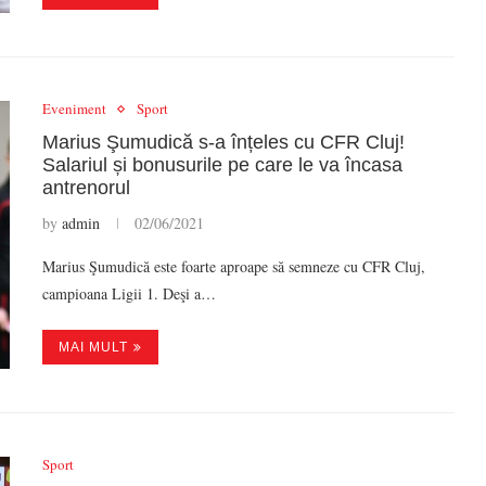
Eveniment
Sport
Marius Şumudică s-a înțeles cu CFR Cluj!
Salariul și bonusurile pe care le va încasa
antrenorul
by
admin
02/06/2021
Marius Şumudică este foarte aproape să semneze cu CFR Cluj,
campioana Ligii 1. Deşi a…
MAI MULT
Sport