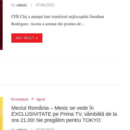
by
admin
07/06/2021
CFR Cluj a anunţat luni transferul mijlocaşului Jonathan
Rodriguez. Acesta a semnat din postura de…
MAI MULT
Eveniment
Sport
Meciul România – Mexic se vede în
EXCLUSIVITATE pe Prima TV, sâmbătă de la
ora 21.00! Ne pregătim pentru TOKYO
by
admin
03/06/2021