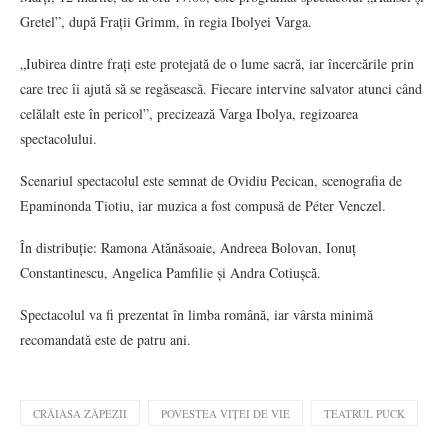
Gretel”, după Frații Grimm, în regia Ibolyei Varga.
„Iubirea dintre frați este protejată de o lume sacră, iar încercările prin
care trec îi ajută să se regăsească. Fiecare intervine salvator atunci când
celălalt este în pericol”, precizează Varga Ibolya, regizoarea
spectacolului.
Scenariul spectacolul este semnat de Ovidiu Pecican, scenografia de
Epaminonda Tiotiu, iar muzica a fost compusă de Péter Venczel.
În distribuție: Ramona Atănăsoaie, Andreea Bolovan, Ionuț
Constantinescu, Angelica Pamfilie și Andra Cotiușcă.
Spectacolul va fi prezentat în limba română, iar vârsta minimă
recomandată este de patru ani.
CRĂIASA ZĂPEZII
POVESTEA VIȚEI DE VIE
TEATRUL PUCK