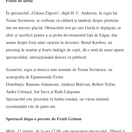
𝐅𝐞𝐞𝐫𝐢𝐞 𝐝𝐞 𝐢𝐚𝐫𝐧𝐚
În spectacolul „Crăiasa Zăpezii”, după H. C. Andersen, în regia lui
Traian Savinescu, se vorbește cu căldură și tandrețe despre prietenie
într-un univers glacial. Obstacolele-test pe care Gerda le depășește cu
efort și sacrificii pentru a-și proba devotamentul față de Edgar, dau
seama despre forța unui caracter în devenire. Renul Kariboo, un
personaj de neuitat și foarte îndrăgit de copii, dă o notă de umor aparte
spectacolului, interacționând deseori cu publicul.
Scenariul, regia și muzica sunt semnate de Traian Savinescu, iar
scenografia de Epaminonda Tiotiu.
Distribuția: Ramona Atănăsoaie, Andreea Bolovan, Robert Trifan,
Andra Cotiușcă, Ion Iurcu și Radu Lărgeanu.
Spectacolul este prezentat în limba română, iar vârsta minimă
recomandată este de patru ani.
𝐒𝐩𝐞𝐜𝐭𝐚𝐜𝐨𝐥 𝐝𝐮𝐩𝐚 𝐨 𝐩𝐨𝐯𝐞𝐬𝐭𝐞 𝐝𝐞 𝐅𝐫𝐚𝐭𝐢𝐢 𝐆𝐫𝐢𝐦𝐦
Marți, 12 martie, de la ora 17.00, este programat spectacolul „Hänsel și