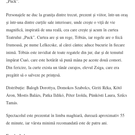
„Puck”.
Personajele ne duc la granița dintre trecut, prezent și viitor, într-un oraș
și într-una dintre curțile sale interioare, unde crește o viță de vie
magnifică, inspirată de una reală, cea care crește și acum în curtea
Teatrului „Puck”. Curtea are și un rege, Tóbiás, iar regele are o fiică
frumoasă, pe nume Lelkecske, al cărei cântec aduce bucurie în fiecare
inimă. Tóbiás este invidiat de toate regatele din jur, dar și de temutul
împărat Csaó, care este hotărât să pună mâna pe aceste două comori.
Din fericire, la curte exista un tânăr curajos, elevul Zsiga, care era
pregătit să o salveze pe prințesă.
Distribuție: Balogh Dorottya, Domokos Szabolcs, Giriti Réka, Kötő
Áron, Mostis Balázs, Patka Ildikó, Péter Izolda, Pünkösti Laura, Szűcs
Tamás.
Spectacolul este prezentat în limba maghiară, durează aproximativ 55
de minute, iar vârsta minimă recomandată este de patru ani.