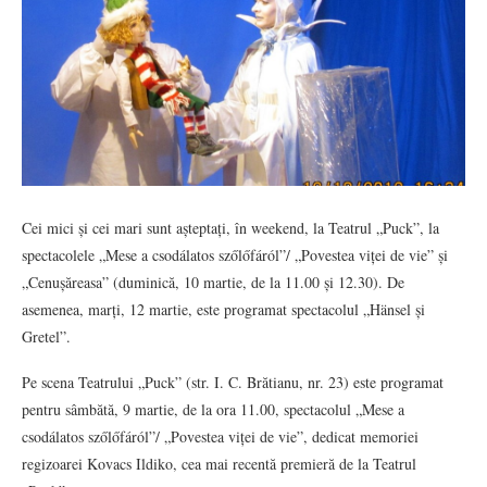
Cei mici și cei mari sunt așteptați, în weekend, la Teatrul „Puck”, la
spectacolele „Mese a csodálatos szőlőfáról”/ „Povestea viței de vie” și
„Cenușăreasa” (duminică, 10 martie, de la 11.00 și 12.30). De
asemenea, marți, 12 martie, este programat spectacolul „Hänsel și
Gretel”.
Pe scena Teatrului „Puck” (str. I. C. Brătianu, nr. 23) este programat
pentru sâmbătă, 9 martie, de la ora 11.00, spectacolul „Mese a
csodálatos szőlőfáról”/ „Povestea viței de vie”, dedicat memoriei
regizoarei Kovacs Ildiko, cea mai recentă premieră de la Teatrul