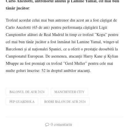
Carlo Ancelotti, antrenorul anului și Lamine Yamal, cel mai bun
tânăr jucător
:
Trofeul acordat celui mai bun antrenor din acest an a fost câștigat de
Carlo Ancelotti (65 de ani) pentru performanța câștigării Ligii
Campionilor alături de Real Madrid în timp ce trofeul ”Kopa” pentru
cel mai bun tânăr jucător a fost înmânat lui Lamine Yamal, winger-ul
Barcelonei și al naționalei Spaniei, ce a oferit o prestație deosebită la
Campionatul European. De asemenea, atacanții Harry Kane și Kylian
Mbappe au fost premiați cu trofeul ”Gerd Muller” pentru cele mai
multe goluri înscrise: 52 în dreptul ambilor atacanți.
BALONUL DE AUR 2024
MANCHESTER CITY
PEP GUARDIOLA
RODRI BALON DE AUR 2024
0 comentariu