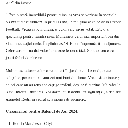
Aur” din istorie.
” Este o seară incredibilă pentru mine, aș vrea să vorbesc în spaniolă.
Vă mulțumesc tuturor! În primul rând, le mulțumesc celor de la France
Football. Vreau să le mulțumesc celor care m-au votat. Este o zi
specială și pentru familia mea. Mulțumesc celui mai important om din
viața mea, soției mele. Împlinim astăzi 10 ani împreună, îți mulțumesc.
Celor care mi-au dat valorile pe care le am astăzi. Sunt un om care
joacă fotbal de plăcere.
Mulțumesc tuturor celor care au fost în jurul meu. Le mulțumesc
colegilor, pentru mine sunt cei mai buni din lume. Vreau să amintesc și
de cei care nu au reușit să câștige trofeul, deși ar fi meritat. Mă refer la
Xavi, Iniesta, Busquets. Voi dormi cu Balonul, cu siguranță”, a declarat
spaniolul Rodri în cadrul ceremoniei de premiere.
Clasamentul pentru Balonul de Aur 2024:
Rodri (Manchester City)