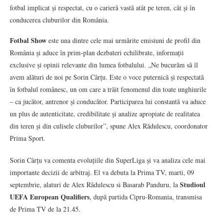
fotbal implicat și respectat, cu o carieră vastă atât pe teren, cât și în
conducerea cluburilor din România.
Fotbal Show
este una dintre cele mai urmărite emisiuni de profil din
România și aduce în prim-plan dezbateri echilibrate, informații
exclusive și opinii relevante din lumea fotbalului. „Ne bucurăm să îl
avem alături de noi pe Sorin Cârțu. Este o voce puternică și respectată
în fotbalul românesc, un om care a trăit fenomenul din toate unghiurile
– ca jucător, antrenor și conducător. Participarea lui constantă va aduce
un plus de autenticitate, credibilitate și analize apropiate de realitatea
din teren și din culisele cluburilor”, spune Alex Rădulescu, coordonator
Prima Sport.
Sorin Cârțu va comenta evoluțiile din SuperLiga și va analiza cele mai
importante decizii de arbitraj. El va debuta la Prima TV, marti, 09
Studioul
septembrie, alaturi de Alex Rădulescu si Basarab Panduru, la
UEFA European Qualifiers
, după partida Cipru-Romania, transmisa
de Prima TV de la 21.45.