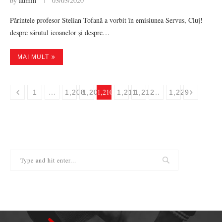
by
admin
03/03/2020
Părintele profesor Stelian Tofană a vorbit în emisiunea Servus, Cluj!
despre sărutul icoanelor și despre…
MAI MULT
…
1,210
…
1
1,208
1,209
1,211
1,212
1,229