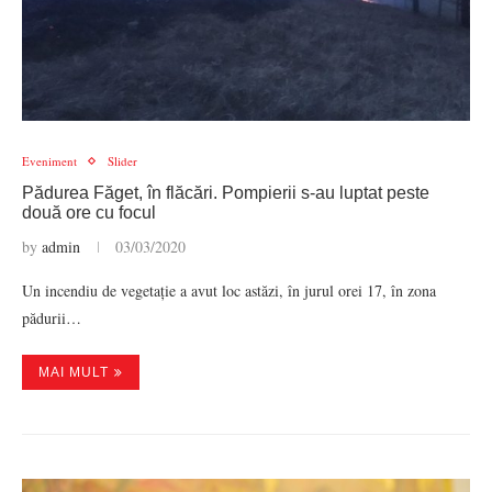
Eveniment
Slider
Pădurea Făget, în flăcări. Pompierii s-au luptat peste
două ore cu focul
by
admin
03/03/2020
Un incendiu de vegetație a avut loc astăzi, în jurul orei 17, în zona
pădurii…
MAI MULT