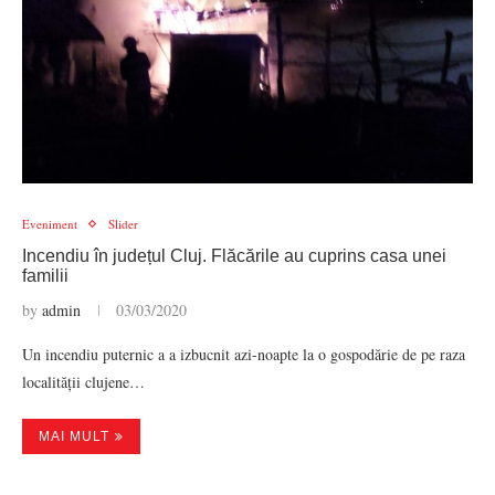
Eveniment
Slider
Incendiu în județul Cluj. Flăcările au cuprins casa unei
familii
by
admin
03/03/2020
Un incendiu puternic a a izbucnit azi-noapte la o gospodărie de pe raza
localității clujene…
MAI MULT